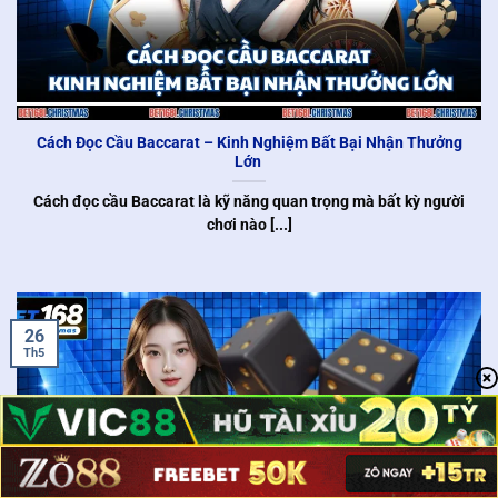
Cách Đọc Cầu Baccarat – Kinh Nghiệm Bất Bại Nhận Thưởng
Lớn
Cách đọc cầu Baccarat là kỹ năng quan trọng mà bất kỳ người
chơi nào [...]
26
Th5