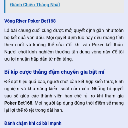
Giành Chiến Thắng Nhất
Vòng River Poker Bet168
Lá bài chung cuối cùng được mở, quyết định gần như toàn
bộ kết quả ván đấu. Mọi quyết định lúc này đều mang tính
then chốt và không thể sửa đổi khi ván Poker
kết thúc.
Người chơi kinh nghiệm thường tận dụng vòng này để tối
ưu lợi nhuận hấp dẫn từ nền tảng.
Bí kíp cược thắng đậm chuyên gia bật mí
Để đạt hiệu quả cao, người chơi cần kết hợp kiến thức, kinh
nghiệm và khả năng kiểm soát cảm xúc. Những bí quyết
sau sẽ giúp các thành viên hạn chế rủi ro khi tham gia
Poker Bet168
. Mọi người áp dụng đúng thời điểm sẽ mang
lại lợi thế rõ rệt trong dài hạn.
Đánh chậm khi có bài mạnh