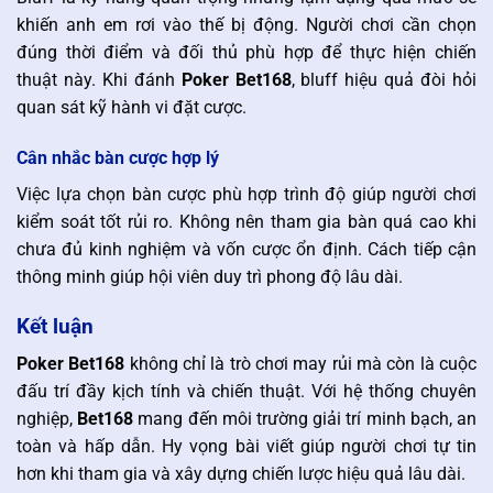
khiến anh em rơi vào thế bị động. Người chơi cần chọn
đúng thời điểm và đối thủ phù hợp để thực hiện chiến
thuật này. Khi đánh
Poker Bet168
, bluff hiệu quả đòi hỏi
quan sát kỹ hành vi đặt cược.
Cân nhắc bàn cược hợp lý
Việc lựa chọn bàn cược phù hợp trình độ giúp người chơi
kiểm soát tốt rủi ro. Không nên tham gia bàn quá cao khi
chưa đủ kinh nghiệm và vốn cược ổn định. Cách tiếp cận
thông minh giúp hội viên duy trì phong độ lâu dài.
Kết luận
Poker Bet168
không chỉ là trò chơi may rủi mà còn là cuộc
đấu trí đầy kịch tính và chiến thuật. Với hệ thống chuyên
nghiệp,
Bet168
mang đến môi trường giải trí minh bạch, an
toàn và hấp dẫn. Hy vọng bài viết giúp người chơi tự tin
hơn khi tham gia và xây dựng chiến lược hiệu quả lâu dài.