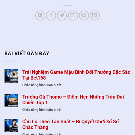
BÀI VIẾT GẦN ĐÂY
Trải Nghiệm Game Mậu Binh Đổi Thưởng Đặc Sắc
Tại Bet168
Chức năng bình luận bị tắt
ở
Trải
Nghiệm
Trường Gà Thomo – Điểm Hẹn Những Trận Đại
Game
Chiến Top 1
Mậu
Chức năng bình luận bị tắt
ở
Binh
Trường
Đổi
Gà
Cầu Lô Theo Tần Suất – Bí Quyết Chơi Xổ Số
Thưởng
Thomo
Đặc
Chắc Thắng
–
Sắc
Chức năng bình luận bị tắt
ở