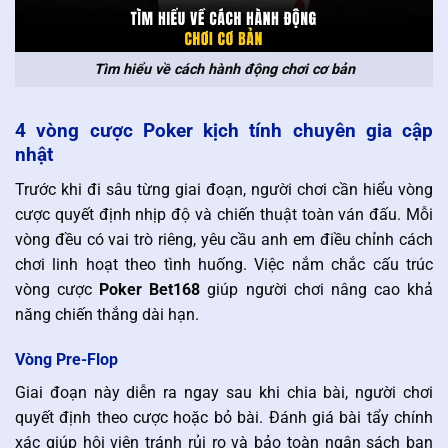
Tìm hiểu về cách hành động chơi cơ bản
4 vòng cược Poker kịch tính chuyên gia cập
nhật
Trước khi đi sâu từng giai đoạn, người chơi cần hiểu vòng
cược quyết định nhịp độ và chiến thuật toàn ván đấu. Mỗi
vòng đều có vai trò riêng, yêu cầu anh em điều chỉnh cách
chơi linh hoạt theo tình huống. Việc nắm chắc cấu trúc
vòng cược
Poker Bet168
giúp người chơi nâng cao khả
năng chiến thắng dài hạn.
Vòng Pre-Flop
Giai đoạn này diễn ra ngay sau khi chia bài, người chơi
quyết định theo cược hoặc bỏ bài. Đánh giá bài tẩy chính
xác giúp hội viên tránh rủi ro và bảo toàn ngân sách ban