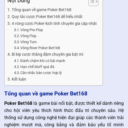
Nội Dung
Tổng quan về game Poker Bet168
Quy tắc cược Poker Bet168 dễ hiểu nhất
4 vòng cược Poker kịch tính chuyên gia cập nhật
Vòng Pre-Flop
Vòng Flop
Vòng Turn
Vòng River Poker Bet168
Bí kíp cược thắng đậm chuyên gia bật mí
Đánh chậm khi có bài mạnh
Hạn chế bluff quá đà
Cân nhắc bàn cược hợp lý
Kết luận
Tổng quan về game Poker Bet168
Poker Bet168
là game bài nổi bật, được thiết kế dành riêng
cho hội viên yêu thích hình thức đấu trí chuyên sâu. Hệ
thống sử dụng công nghệ hiện đại giúp các thành viên trải
nghiệm mượt mà, công bằng và đảm bảo yếu tố minh