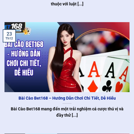
thuộc với luật [...]
23
Th12
Bài Cào Bet168 – Hướng Dẫn Chơi Chi Tiết, Dễ Hiểu
Bài Cào Bet168 mang đến một trải nghiệm cá cược thú vị và
đầy thử [...]