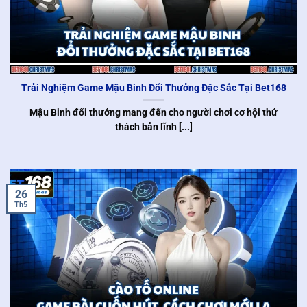
Trải Nghiệm Game Mậu Binh Đổi Thưởng Đặc Sắc Tại Bet168
Mậu Binh đổi thưởng mang đến cho người chơi cơ hội thử
thách bản lĩnh [...]
26
Th5