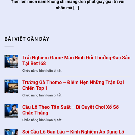
Tiến lên miền nam không chỉ mang đến phút giây giải trí vui
nhộn mà [...]
BÀI VIẾT GẦN ĐÂY
Trải Nghiệm Game Mậu Binh Đổi Thưởng Đặc Sắc
Tại Bet168
Chức năng bình luận bị tắt
ở
Trải
Nghiệm
Trường Gà Thomo – Điểm Hẹn Những Trận Đại
Game
Chiến Top 1
Mậu
Chức năng bình luận bị tắt
ở
Binh
Trường
Đổi
Gà
Cầu Lô Theo Tần Suất – Bí Quyết Chơi Xổ Số
Thưởng
Thomo
Đặc
Chắc Thắng
–
Sắc
Chức năng bình luận bị tắt
ở
Điểm
Tại
Cầu
Hẹn
Bet168
Lô
Soi Cầu Lô Gan Lâu – Kinh Nghiệm Áp Dụng Lô
Những