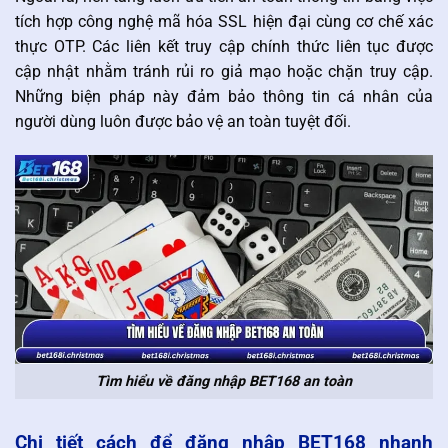
tích hợp công nghệ mã hóa SSL hiện đại cùng cơ chế xác
thực OTP. Các liên kết truy cập chính thức liên tục được
cập nhật nhằm tránh rủi ro giả mạo hoặc chặn truy cập.
Những biện pháp này đảm bảo thông tin cá nhân của
người dùng luôn được bảo vệ an toàn tuyệt đối.
Tìm hiểu về đăng nhập BET168 an toàn
Chi tiết cách để đăng nhập BET168 nhanh