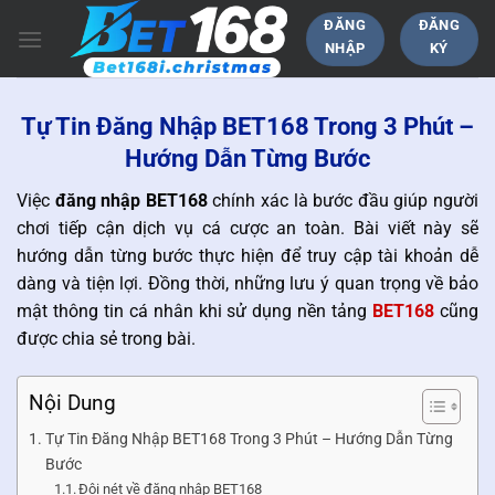
Bỏ
ĐĂNG
ĐĂNG
qua
NHẬP
KÝ
nội
dung
Tự Tin Đăng Nhập BET168 Trong 3 Phút –
Hướng Dẫn Từng Bước
Việc
đăng nhập BET168
chính xác là bước đầu giúp người
chơi tiếp cận dịch vụ cá cược an toàn. Bài viết này sẽ
hướng dẫn từng bước thực hiện để truy cập tài khoản dễ
dàng và tiện lợi. Đồng thời, những lưu ý quan trọng về bảo
mật thông tin cá nhân khi sử dụng nền tảng
BET168
cũng
được chia sẻ trong bài.
Nội Dung
Tự Tin Đăng Nhập BET168 Trong 3 Phút – Hướng Dẫn Từng
Bước
Đôi nét về đăng nhập BET168