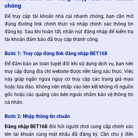
chóng
Để truy cập tài khoản nhà cái nhanh chóng, bạn cần mở
đúng đường link chính thức và nhập chính xác thông tin
đăng ký. Sau khi hoàn tất, nhấn nút đăng nhập để kiểm tra
tài khoản đảm bảo đã truy cập thành công.
Bước 1: Truy cập đúng link đăng nhập BET168
Để đảm bảo an toàn tuyệt đối khi sử dụng dịch vụ, bạn nên
truy cập đúng địa chỉ website được nền tảng xác thực. Việc
này giúp ngăn ngừa nguy cơ truy cập các trang giả mạo
hoặc lừa đảo. Không nên nhấp vào liên kết không rõ nguồn
gốc hoặc các quảng cáo bên ngoài nhằm bảo vệ thông tin
cá nhân.
Bước 2: Nhập thông tin chuẩn
Đăng nhập BET168
đòi hỏi người chơi cung cấp chính xác
tên tài khoản cùng mật khẩu đã đăng ký. Cần chú ý đến