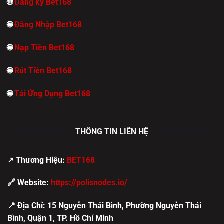
🌐
Đăng ký Bet168
🌐
Đăng Nhập Bet168
🌐
Nạp Tiền Bet168
🌐
Rút Tiền Bet168
🌐
Tải Ứng Dụng Bet168
THÔNG TIN LIÊN HỆ
↗️ Thương Hiệu:
BET168
🔗 Website:
https://polisnodes.io/
📍 Địa Chỉ: 15 Nguyễn Thái Bình, Phường Nguyễn Thái
Bình, Quận 1, TP. Hồ Chí Minh