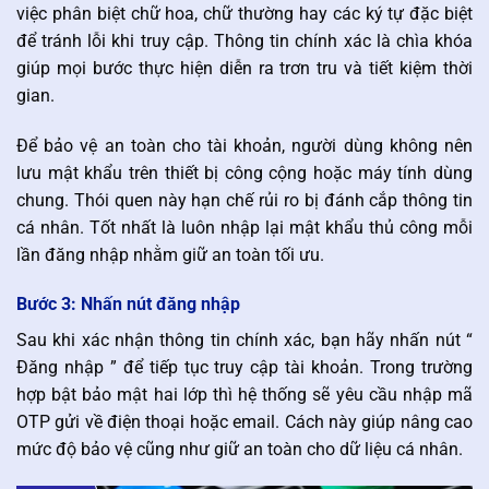
việc phân biệt chữ hoa, chữ thường hay các ký tự đặc biệt
để tránh lỗi khi truy cập. Thông tin chính xác là chìa khóa
giúp mọi bước thực hiện diễn ra trơn tru và tiết kiệm thời
gian.
Để bảo vệ an toàn cho tài khoản, người dùng không nên
lưu mật khẩu trên thiết bị công cộng hoặc máy tính dùng
chung. Thói quen này hạn chế rủi ro bị đánh cắp thông tin
cá nhân. Tốt nhất là luôn nhập lại mật khẩu thủ công mỗi
lần đăng nhập nhằm giữ an toàn tối ưu.
Bước 3: Nhấn nút đăng nhập
Sau khi xác nhận thông tin chính xác, bạn hãy nhấn nút “
Đăng nhập ” để tiếp tục truy cập tài khoản. Trong trường
hợp bật bảo mật hai lớp thì hệ thống sẽ yêu cầu nhập mã
OTP gửi về điện thoại hoặc email. Cách này giúp nâng cao
mức độ bảo vệ cũng như giữ an toàn cho dữ liệu cá nhân.