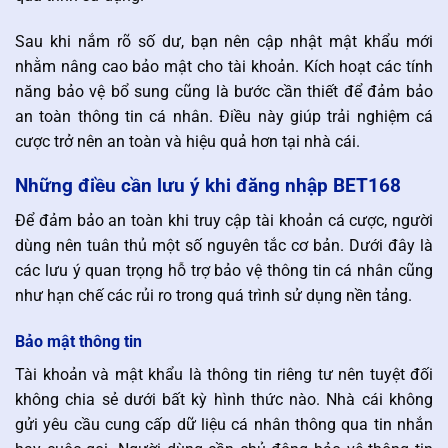
Sau khi nắm rõ số dư, bạn nên cập nhật mật khẩu mới
nhằm nâng cao bảo mật cho tài khoản. Kích hoạt các tính
năng bảo vệ bổ sung cũng là bước cần thiết để đảm bảo
an toàn thông tin cá nhân. Điều này giúp trải nghiệm cá
cược trở nên an toàn và hiệu quả hơn tại nhà cái.
Những điều cần lưu ý khi đăng nhập BET168
Để đảm bảo an toàn khi truy cập tài khoản cá cược, người
dùng nên tuân thủ một số nguyên tắc cơ bản. Dưới đây là
các lưu ý quan trọng hỗ trợ bảo vệ thông tin cá nhân cũng
như hạn chế các rủi ro trong quá trình sử dụng nền tảng.
Bảo mật thông tin
Tài khoản và mật khẩu là thông tin riêng tư nên tuyệt đối
không chia sẻ dưới bất kỳ hình thức nào. Nhà cái không
gửi yêu cầu cung cấp dữ liệu cá nhân thông qua tin nhắn