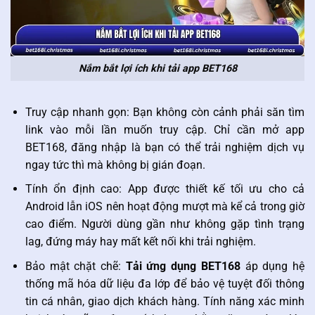
Nắm bắt lợi ích khi tải app BET168
Truy cập nhanh gọn: Bạn không còn cảnh phải săn tìm
link vào mỗi lần muốn truy cập. Chỉ cần mở app
BET168, đăng nhập là bạn có thể trải nghiệm dịch vụ
ngay tức thì mà không bị gián đoạn.
Tính ổn định cao: App được thiết kế tối ưu cho cả
Android lẫn iOS nên hoạt động mượt mà kể cả trong giờ
cao điểm. Người dùng gần như không gặp tình trạng
lag, đứng máy hay mất kết nối khi trải nghiệm.
Bảo mật chặt chẽ:
Tải ứng dụng BET168
áp dụng hệ
thống mã hóa dữ liệu đa lớp để bảo vệ tuyệt đối thông
tin cá nhân, giao dịch khách hàng. Tính năng xác minh