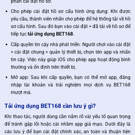
phần cài đặt hồ sơ.
Cho phép cài đặt hồ sơ cấu hình ứng dụng: Khi được
yêu cầu, thành viên nhấn cho phép để hệ thống tải về hồ
sơ cấu hình. Sau đó bạn vào cài đặt > đã tải về hồ sơ để
tiếp tục
tải ứng dụng BET168
.
Cấp quyền tin cậy nhà phát triển: Người chơi vào cài đặt
> cài đặt chung > quản lý thiết bị, chọn tên app và nhấn
tin cậy. Việc này giúp iOS cho phép app hoạt động bình
thường và ổn định trên thiết bị.
Mở app: Sau khi cấp quyền, bạn có thể mở app, đăng
nhập tài khoản và trải nghiệm mọi dịch vụ BET168
mượt mà.
Tải ứng dụng BET168 cần lưu ý gì?
Khi thao tác, người dùng cần nắm rõ vài yếu tố quan trọng
để tránh gặp lỗi hoặc cài nhầm app giả mạo. Dưới đây là
các lưu ý để bạn cài đặt chính xác, an toàn và thuận tiện