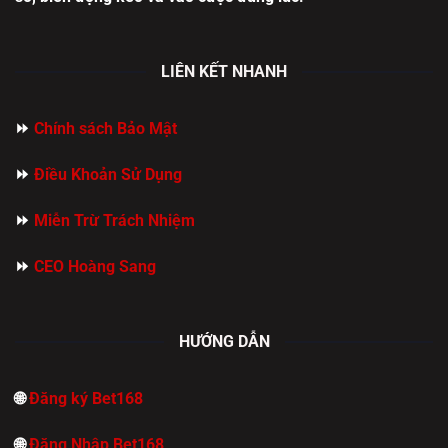
LIÊN KẾT NHANH
⏩
Chính sách Bảo Mật
⏩
Điều Khoản Sử Dụng
⏩
Miễn Trừ Trách Nhiệm
⏩
CEO Hoàng Sang
HƯỚNG DẪN
🌐
Đăng ký Bet168
🌐
Đăng Nhập Bet168