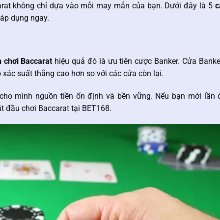
arat không chỉ dựa vào mỗi may mắn của bạn. Dưới đây là 5
c
áp dụng ngay.
 chơi Baccarat
hiệu quả đó là ưu tiên cược Banker. Cửa Banke
ó xác suất thắng cao hơn so với các cửa còn lại.
c cho mình nguồn tiền ổn định và bền vững. Nếu bạn mới lần
ắt đầu chơi Baccarat tại BET168.