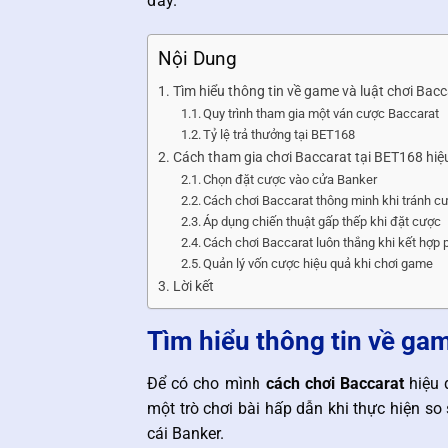
đây.
Nội Dung
Tìm hiểu thông tin về game và luật chơi Bacca
Quy trình tham gia một ván cược Baccarat
Tỷ lệ trả thưởng tại BET168
Cách tham gia chơi Baccarat tại BET168 hi
Chọn đặt cược vào cửa Banker
Cách chơi Baccarat thông minh khi tránh c
Áp dụng chiến thuật gấp thếp khi đặt cược
Cách chơi Baccarat luôn thắng khi kết hợp p
Quản lý vốn cược hiệu quả khi chơi game
Lời kết
Tìm hiểu thông tin về gam
Để có cho mình
cách chơi Baccarat
hiệu 
một trò chơi bài hấp dẫn khi thực hiện so
cái Banker.