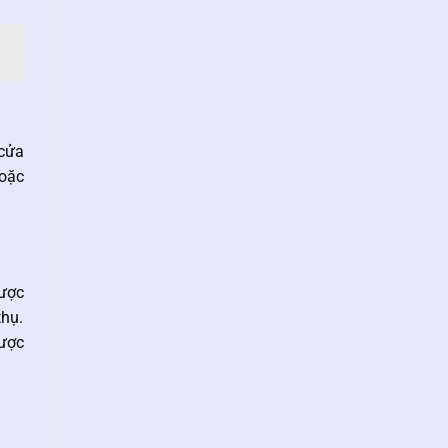
 cửa
hoặc
được
thụ.
ược