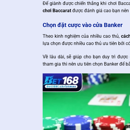
Để giành được chiến thắng khi chơi Bacc
chơi Baccarat
được đánh giá cao bạn nên 
Chọn đặt cược vào cửa Banker
Theo kinh nghiệm của nhiều cao thủ,
cách
lựa chọn được nhiều cao thủ ưu tiên bởi c
Về lâu dài, sẽ giúp cho bạn duy trì đượ
tham gia thì nên ưu tiên chọn Banker để b