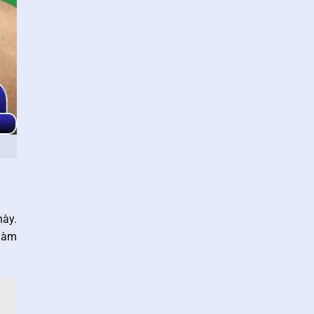
này.
 làm