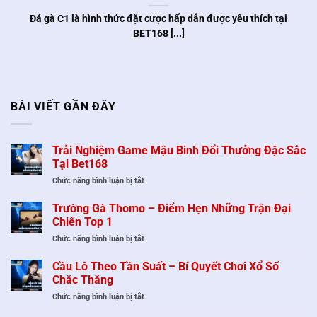
Đá gà C1 là hình thức đặt cược hấp dẫn được yêu thích tại
BET168 [...]
BÀI VIẾT GẦN ĐÂY
Trải Nghiệm Game Mậu Binh Đổi Thưởng Đặc Sắc
Tại Bet168
Chức năng bình luận bị tắt
ở
Trải
Nghiệm
Trường Gà Thomo – Điểm Hẹn Những Trận Đại
Game
Chiến Top 1
Mậu
Chức năng bình luận bị tắt
ở
Binh
Trường
Đổi
Gà
Cầu Lô Theo Tần Suất – Bí Quyết Chơi Xổ Số
Thưởng
Thomo
Đặc
Chắc Thắng
–
Sắc
Chức năng bình luận bị tắt
ở
Điểm
Tại
Cầu
Hẹn
Bet168