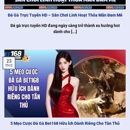
Đá Gà Trực Tuyến HD – Sân Chơi Linh Hoạt Thỏa Mãn Đam Mê
Đá gà trực tuyến HD đang ngày càng trở thành xu hướng hot
dành cho [...]
23
Th12
5 Mẹo Cược Đá Gà Bet168 Hữu Ích Dành Riêng Cho Tân Thủ