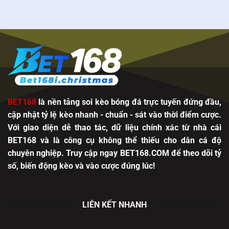
BET168
là nền tảng soi kèo bóng đá trực tuyến đứng đầu,
cập nhật tỷ lệ kèo nhanh - chuẩn - sát vào thời điểm cược.
Với giao diện dễ thao tác, dữ liệu chính xác từ
nhà cái
BET168
và là công cụ không thể thiếu cho dân cá độ
chuyên nghiệp. Truy cập ngay
BET168.COM
để theo dõi tỷ
số, biến động kèo và vào cược đúng lúc!
LIÊN KẾT NHANH