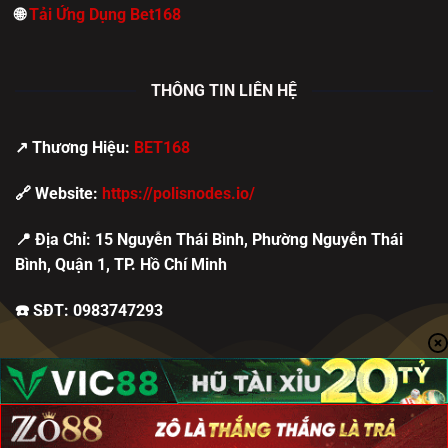
🌐
Tải Ứng Dụng Bet168
THÔNG TIN LIÊN HỆ
↗️ Thương Hiệu:
BET168
🔗 Website:
https://polisnodes.io/
📍 Địa Chỉ: 15 Nguyễn Thái Bình, Phường Nguyễn Thái
Bình, Quận 1, TP. Hồ Chí Minh
☎️ SĐT:
0983747293
Copyright 2026 ©
Thỏ Ngọc