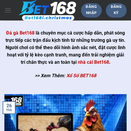
Bỏ
ĐĂNG
ĐĂNG
qua
NHẬP
KÝ
nội
dung
Đá gà Bet168
là chuyên mục cá cược hấp dẫn, phát sóng
trực tiếp các trận đấu kịch tính từ những trường gà uy tín.
Người chơi có thể theo dõi hình ảnh sắc nét, đặt cược linh
hoạt với tỷ lệ kèo cạnh tranh, mang đến trải nghiệm giải
trí chân thực và an toàn tại
nhà cái Bet168
.
>> Xem Thêm:
Xổ Số BET168
26
Th5