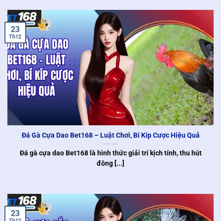
23
Th12
Đá Gà Cựa Dao Bet168 – Luật Chơi, Bí Kíp Cược Hiệu Quả
Đá gà cựa dao Bet168 là hình thức giải trí kịch tính, thu hút
đông [...]
23
Th12