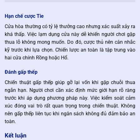
Hạn chế cược Tie
Cửa hòa thường có tỷ lệ thưởng cao nhưng xác suất xảy ra
khá thấp. Việc lạm dụng cửa này dễ khiến người chơi gặp
thua lỗ không mong muốn. Do đó, cược thủ nên cân nhắc
kỹ trước khi lựa chọn. Chiến lược an toàn là tập trung vào
hai cửa chính Rồng hoặc Hổ.
Đánh gấp thếp
Chiến thuật gấp thếp giúp gỡ lại vốn khi gặp chuỗi thua
ngắn hạn. Người chơi cần xác định mức giới hạn rõ ràng
trước khi áp dụng phương pháp này. Việc kiểm soát cảm
xúc đóng vai trò rất quan trọng trong chiến thuật. Không
nên gấp thếp liên tục khi ngân sách không đủ đảm bảo an
toàn.
Kết luận