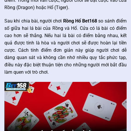
điểm. Trong mỗi ván cược, người chơi sẽ đặt cược vào cửa
Rồng (Dragon) hoặc Hổ (Tiger).
Sau khi chia bài, người chơi
Rồng Hổ Bet168
so sánh điểm
số giữa hai lá bài của Rồng và Hổ. Cửa có lá bài có điểm
cao hơn sẽ thắng. Nếu hai lá bài có điểm bằng nhau, kết
quả được tính là hòa và người chơi sẽ được hoàn lại tiền
cược. Cách tính điểm đơn giản này giúp người chơi dễ
dàng quan sát và không cần nhớ nhiều quy tắc phức tạp,
điều này đặc biệt thuận tiện cho những người mới bắt đầu
làm quen với trò chơi.