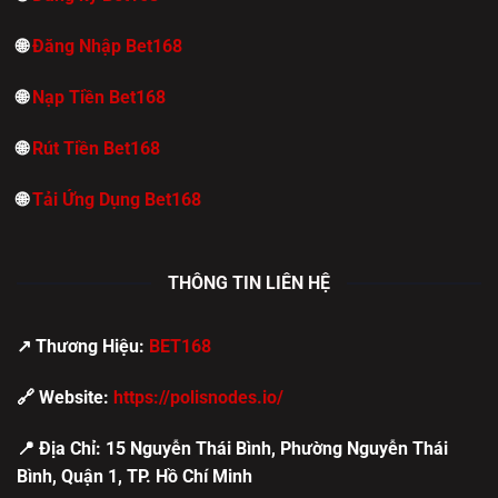
🌐
Đăng Nhập Bet168
🌐
Nạp Tiền Bet168
🌐
Rút Tiền Bet168
🌐
Tải Ứng Dụng Bet168
THÔNG TIN LIÊN HỆ
↗️ Thương Hiệu:
BET168
🔗 Website:
https://polisnodes.io/
📍 Địa Chỉ: 15 Nguyễn Thái Bình, Phường Nguyễn Thái
Bình, Quận 1, TP. Hồ Chí Minh