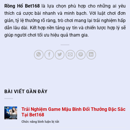
Rồng Hổ Bet168
là lựa chọn phù hợp cho những ai yêu
thích cá cược bài nhanh và minh bạch. Với luật chơi đơn
giản, tỷ lệ thưởng rõ ràng, trò chơi mang lại trải nghiệm hấp
dẫn lâu dài. Kết hợp nền tảng uy tín và chiến lược hợp lý sẽ
giúp người chơi tối ưu hiệu quả tham gia.
BÀI VIẾT GẦN ĐÂY
Trải Nghiệm Game Mậu Binh Đổi Thưởng Đặc Sắc
Tại Bet168
Chức năng bình luận bị tắt
ở
Trải