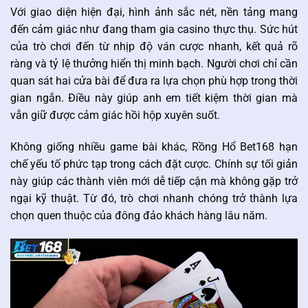
Với giao diện hiện đại, hình ảnh sắc nét, nền tảng mang
đến cảm giác như đang tham gia casino thực thụ. Sức hút
của trò chơi đến từ nhịp độ ván cược nhanh, kết quả rõ
ràng và tỷ lệ thưởng hiển thị minh bạch. Người chơi chỉ cần
quan sát hai cửa bài để đưa ra lựa chọn phù hợp trong thời
gian ngắn. Điều này giúp anh em tiết kiệm thời gian mà
vẫn giữ được cảm giác hồi hộp xuyên suốt.
Không giống nhiều game bài khác, Rồng Hổ Bet168 hạn
chế yếu tố phức tạp trong cách đặt cược. Chính sự tối giản
này giúp các thành viên mới dễ tiếp cận mà không gặp trở
ngại kỹ thuật. Từ đó, trò chơi nhanh chóng trở thành lựa
chọn quen thuộc của đông đảo khách hàng lâu năm.