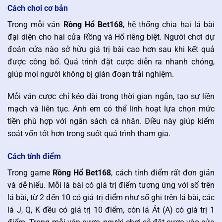
Cách chơi cơ bản
Trong mỗi ván
Rồng Hổ Bet168
, hệ thống chia hai lá bài
đại diện cho hai cửa Rồng và Hổ riêng biệt. Người chơi dự
đoán cửa nào sở hữu giá trị bài cao hơn sau khi kết quả
được công bố. Quá trình đặt cược diễn ra nhanh chóng,
giúp mọi người không bị gián đoạn trải nghiệm.
Mỗi ván cược chỉ kéo dài trong thời gian ngắn, tạo sự liền
mạch và liên tục. Anh em có thể linh hoạt lựa chọn mức
tiền phù hợp với ngân sách cá nhân. Điều này giúp kiểm
soát vốn tốt hơn trong suốt quá trình tham gia.
Cách tính điểm
Trong game
Rồng Hổ Bet168
, cách tính điểm rất đơn giản
và dễ hiểu. Mỗi lá bài có giá trị điểm tương ứng với số trên
lá bài, từ 2 đến 10 có giá trị điểm như số ghi trên lá bài, các
lá J, Q, K đều có giá trị 10 điểm, còn lá Át (A) có giá trị 1