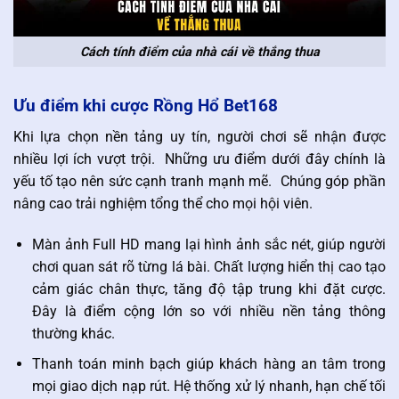
Cách tính điểm của nhà cái về thắng thua
Ưu điểm khi cược Rồng Hổ Bet168
Khi lựa chọn nền tảng uy tín, người chơi sẽ nhận được
nhiều lợi ích vượt trội. Những ưu điểm dưới đây chính là
yếu tố tạo nên sức cạnh tranh mạnh mẽ. Chúng góp phần
nâng cao trải nghiệm tổng thể cho mọi hội viên.
Màn ảnh Full HD mang lại hình ảnh sắc nét, giúp người
chơi quan sát rõ từng lá bài. Chất lượng hiển thị cao tạo
cảm giác chân thực, tăng độ tập trung khi đặt cược.
Đây là điểm cộng lớn so với nhiều nền tảng thông
thường khác.
Thanh toán minh bạch giúp khách hàng an tâm trong
mọi giao dịch nạp rút. Hệ thống xử lý nhanh, hạn chế tối