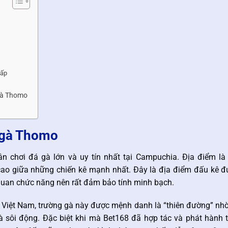
cấp
 gà Thomo
g gà Thomo
n chơi đá gà lớn và uy tín nhất tại Campuchia. Địa điểm là
cao giữa những chiến kê mạnh nhất. Đây là địa điểm đấu kê 
quan chức năng nên rất đảm bảo tính minh bạch.
 Việt Nam, trường gà này được mệnh danh là “thiên đường” nh
 sôi động. Đặc biệt khi mà Bet168 đã hợp tác và phát hành 