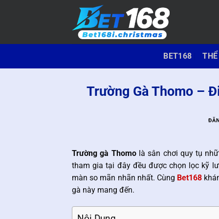
Bỏ
qua
nội
dung
BET168
THỂ
Trường Gà Thomo – Đi
ĐĂ
Trường gà Thomo
là sân chơi quy tụ nh
tham gia tại đây đều được chọn lọc kỹ 
màn so mãn nhãn nhất. Cùng
Bet168
khám
gà này mang đến.
Nội Dung