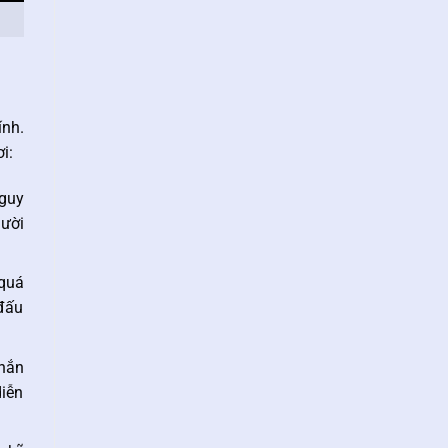
ính.
i:
nguy
gười
 quá
 đấu
nhắn
diễn