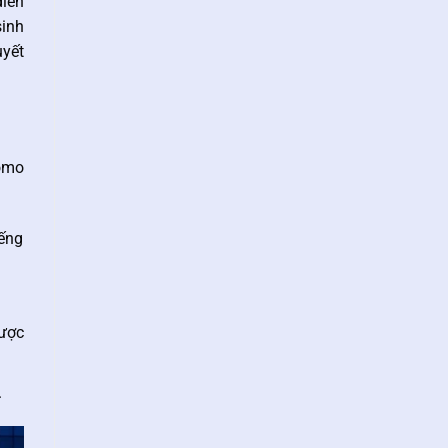
diễn
sinh
uyết
homo
iếng
được
.