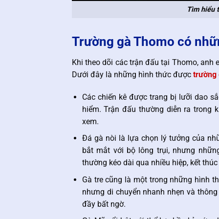
Tìm hiểu 
Trường gà Thomo có nhữn
Khi theo dõi các trận đấu tại Thomo, anh 
Dưới đây là những hình thức được
trường
Các chiến kê được trang bị lưỡi dao s
hiểm. Trận đấu thường diễn ra trong
xem.
Đá gà nòi là lựa chọn lý tưởng của nhữ
bắt mắt với bộ lông trụi, nhưng nhữn
thường kéo dài qua nhiều hiệp, kết thúc
Gà tre cũng là một trong những hình 
nhưng di chuyển nhanh nhẹn và thông 
đầy bất ngờ.