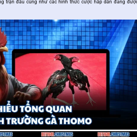
hững trận đấu cũng như các hình thức cược hấp dẫn đang đượ