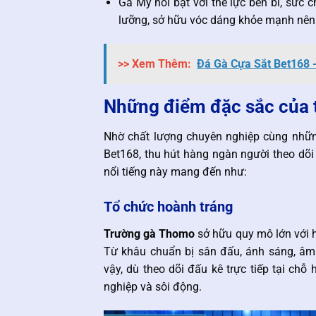
Gà Mỹ nổi bật với thể lực bền bỉ, sức
lưỡng, sở hữu vóc dáng khỏe mạnh nên 
>> Xem Thêm:
Đá Gà Cựa Sắt Bet168 -
Những điểm đặc sắc của
Nhờ chất lượng chuyên nghiệp cùng những
Bet168, thu hút hàng ngàn người theo dõ
nổi tiếng này mang đến như:
Tổ chức hoành tráng
Trường gà Thomo
sở hữu quy mô lớn với h
Từ khâu chuẩn bị sân đấu, ánh sáng, âm
vậy, dù theo dõi đấu kê trực tiếp tại c
nghiệp và sôi động.