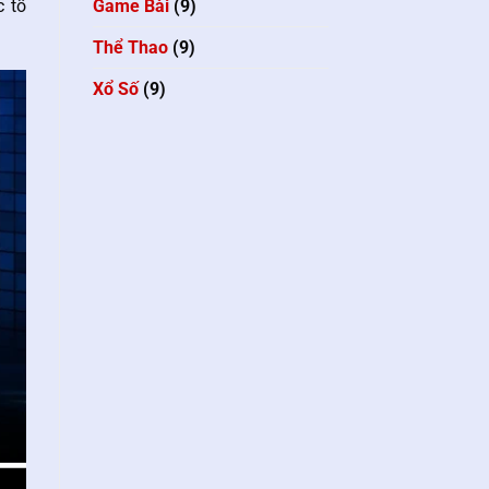
Mới
Game Bài
(9)
c tổ
Lạ
Thể Thao
(9)
Xổ Số
(9)