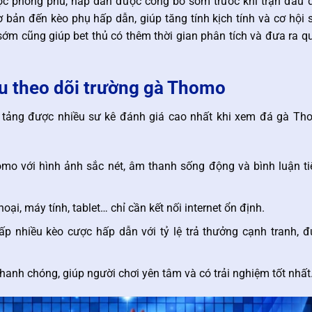
ợc phong phú, hấp dẫn được công bố sớm trước khi trận đấu 
ơ bản đến kèo phụ hấp dẫn, giúp tăng tính kịch tính và cơ hội 
 sớm cũng giúp bet thủ có thêm thời gian phân tích và đưa ra q
ầu theo dõi trường gà Thomo
n tảng được nhiều sư kê đánh giá cao nhất khi xem đá gà T
:
omo với hình ảnh sắc nét, âm thanh sống động và bình luận t
ại, máy tính, tablet… chỉ cần kết nối internet ổn định.
ấp nhiều kèo cược hấp dẫn với tỷ lệ trả thưởng cạnh tranh, 
hanh chóng, giúp người chơi yên tâm và có trải nghiệm tốt nhất