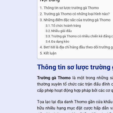
Thông tin sơ lược trường gà Thomo
Trường gà Thomo có những loại hình nào?
Những điểm đặc sắc của trường gà Thomo
Tổ chức hoành tráng
Nhiều giải đấu
Trường gà Thomo có nhiều chiến kê đẳng 
Đa dạng kèo
Bet168 là địa chỉ hàng đầu theo dõi trường
Kết luận
Thông tin sơ lược trườn
Trường gà Thomo
là một trong những sâ
thường xuyên tổ chức các trận đấu đỉnh 
cấp phép hoạt động hợp pháp bởi các cơ 
Tọa lạc tại địa danh Thomo gần cửa khẩu
hữu nhiều hạng mục đặt cược hấp dẫn và