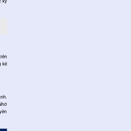
c kỹ
trên
g kê
ạnh.
 Nhờ
uyên