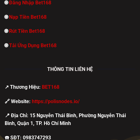
🌐
Đăng Nhập Bet168
🌐
Nạp Tiền Bet168
🌐
Rút Tiền Bet168
🌐
Tải Ứng Dụng Bet168
THÔNG TIN LIÊN HỆ
↗️ Thương Hiệu:
BET168
🔗 Website:
https://polisnodes.io/
📍 Địa Chỉ: 15 Nguyễn Thái Bình, Phường Nguyễn Thái
Bình, Quận 1, TP. Hồ Chí Minh
☎️ SĐT:
0983747293