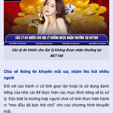
Các lý do khiến cho đại lý không được nhận thưởng tại
BET168
Chia sẻ thông tin khuyến mãi sai, nhằm thu hút nhiều
người
Đối với các hành vi cố tình gian lận hoặc là sử dụng danh
tiếng của nhà cái để thực hiện các mục đích riêng sẽ bị xử
lý. Đặc biệt là trường hợp người chơi cố tình thực hiện hành
vi “treo đầu dê bán thịt chó” cho các chương trình khuyến
mãi.