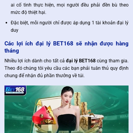
ai cố tình thực hiện, mọi người đều phải đền bù theo
mức độ thiệt hại.
Đặc biệt, mỗi người chỉ được áp dụng 1 tài khoản đại lý
duy
Các lợi ích đại lý BET168 sẽ nhận được hàng
tháng
Nhiều lợi ích dành cho tất cả
đại lý BET168
cùng tham gia.
Theo đó chúng tôi yêu cầu các bạn phải tuân thủ quy định
chung để nhận đủ phần thưởng về túi.