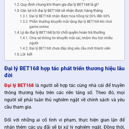
Quy định chung khi tham gia đại lý BET168 là gì?
Các lợi ích đại lý BET168 sẽ nhận được hàng tháng
Đại lý BET168 nhận được hoa hồng từ 20% đến 60%
Phần thưởng khuyến mãi tặng đại lý BET168 khi chơi
game online
Lý do đại lý BET168 bị từ chối quyền hoàn trả thưởng
Chia sẻ thông tin khuyến mãi sai, nhằm thu hút nhiều
người
Đại lý BET168 chưa đáp ứng yêu cầu mời thành viên
Lời kết
Đại lý BET168 hợp tác phát triển thương hiệu lâu
đời
Đại lý BET168
là người sẽ hợp tác cùng nhà cái để truyền
thông thương hiệu trên các nền tảng số. Theo đó, mọi
người sẽ phải tuân thủ nghiêm ngặt về chính sách và yêu
cầu tham gia.
Đối với những ai cố tình vi phạm, thực hiện gian lận để
nhận thêm các ưu đãi sẽ bị xử lý nghiêm ngặt. Đồng thời,