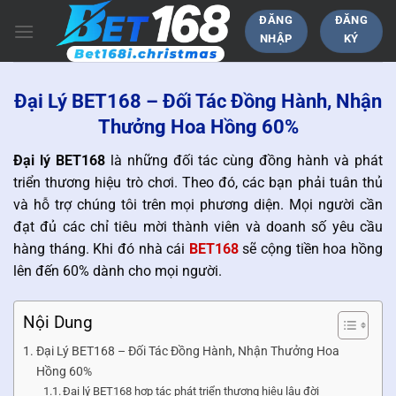
Bỏ
ĐĂNG
ĐĂNG
qua
NHẬP
KÝ
nội
dung
Đại Lý BET168 – Đối Tác Đồng Hành, Nhận
Thưởng Hoa Hồng 60%
Đại lý BET168
là những đối tác cùng đồng hành và phát
triển thương hiệu trò chơi. Theo đó, các bạn phải tuân thủ
và hỗ trợ chúng tôi trên mọi phương diện. Mọi người cần
đạt đủ các chỉ tiêu mời thành viên và doanh số yêu cầu
hàng tháng. Khi đó nhà cái
BET168
sẽ cộng tiền hoa hồng
lên đến 60% dành cho mọi người.
Nội Dung
Đại Lý BET168 – Đối Tác Đồng Hành, Nhận Thưởng Hoa
Hồng 60%
Đại lý BET168 hợp tác phát triển thương hiệu lâu đời