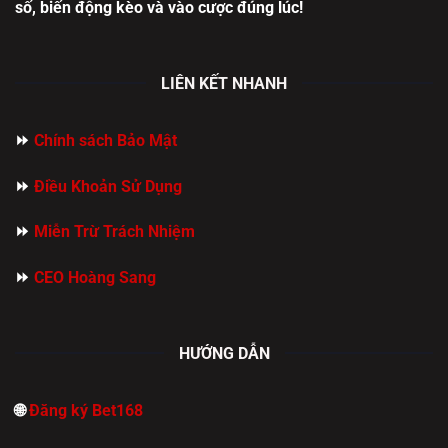
số, biến động kèo và vào cược đúng lúc!
LIÊN KẾT NHANH
⏩
Chính sách Bảo Mật
⏩
Điều Khoản Sử Dụng
⏩
Miễn Trừ Trách Nhiệm
⏩
CEO Hoàng Sang
HƯỚNG DẪN
🌐
Đăng ký Bet168