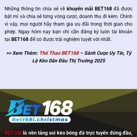
Những thông tin chia sẻ về
khuyến mãi BET168
đã được
bật mí và chia sẻ từng vòng cược, doanh thu đi kèm. Chính
vì vậy, mọi người hãy tham gia ưu đãi trong thời gian cho
phép. Ngay hôm nay bạn chỉ cần đăng ký luôn tài khoản
tại
BET168
để có được trải nghiệm tuyệt vời nhất.
>> Xem Thêm:
Thể Thao BET168
– Sảnh Cược Uy Tín, Tỷ
Lệ Kèo Dẫn Đầu Thị Trường 2025
BET168
là nền tảng soi kèo bóng đá trực tuyến đứng đầu,