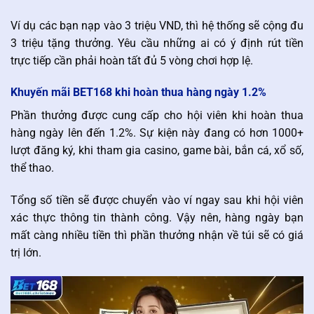
Ví dụ các bạn nạp vào 3 triệu VND, thì hệ thống sẽ cộng đu
3 triệu tặng thưởng. Yêu cầu những ai có ý định rút tiền
trực tiếp cần phải hoàn tất đủ 5 vòng chơi hợp lệ.
Khuyến mãi BET168 khi hoàn thua hàng ngày 1.2%
Phần thưởng được cung cấp cho hội viên khi hoàn thua
hàng ngày lên đến 1.2%. Sự kiện này đang có hơn 1000+
lượt đăng ký, khi tham gia casino, game bài, bắn cá, xổ số,
thể thao.
Tổng số tiền sẽ được chuyển vào ví ngay sau khi hội viên
xác thực thông tin thành công. Vậy nên, hàng ngày bạn
mất càng nhiều tiền thì phần thưởng nhận về túi sẽ có giá
trị lớn.