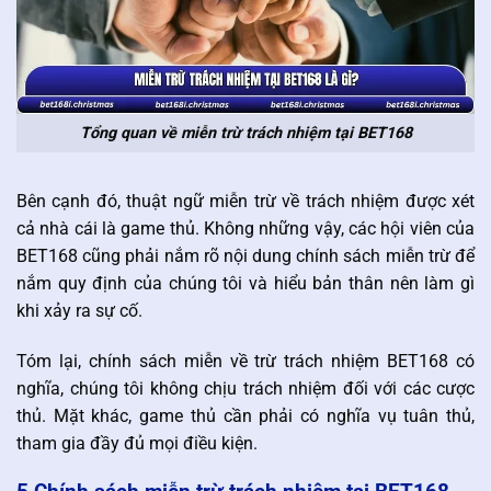
Tổng quan về miễn trừ trách nhiệm tại BET168
Bên cạnh đó, thuật ngữ miễn trừ về trách nhiệm được xét
cả nhà cái là game thủ. Không những vậy, các hội viên của
BET168 cũng phải nắm rõ nội dung chính sách miễn trừ để
nắm quy định của chúng tôi và hiểu bản thân nên làm gì
khi xảy ra sự cố.
Tóm lại, chính sách miễn về trừ trách nhiệm BET168 có
nghĩa, chúng tôi không chịu trách nhiệm đối với các cược
thủ. Mặt khác, game thủ cần phải có nghĩa vụ tuân thủ,
tham gia đầy đủ mọi điều kiện.