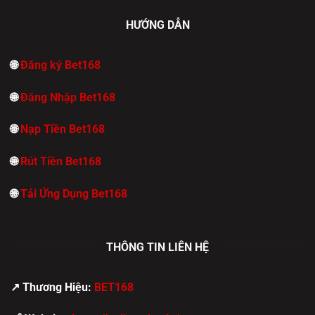
HƯỚNG DẪN
🌐
Đăng ký Bet168
🌐
Đăng Nhập Bet168
🌐
Nạp Tiền Bet168
🌐
Rút Tiền Bet168
🌐
Tải Ứng Dụng Bet168
THÔNG TIN LIÊN HỆ
↗️ Thương Hiệu:
BET168