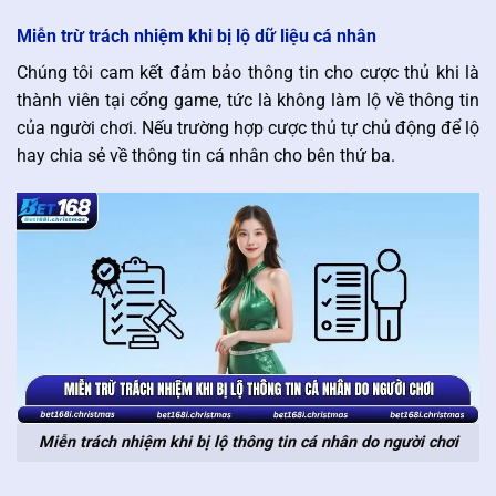
Miễn trừ trách nhiệm khi bị lộ dữ liệu cá nhân
Chúng tôi cam kết đảm bảo thông tin cho cược thủ khi là
thành viên tại cổng game, tức là không làm lộ về thông tin
của người chơi. Nếu trường hợp cược thủ tự chủ động để lộ
hay chia sẻ về thông tin cá nhân cho bên thứ ba.
Miễn trách nhiệm khi bị lộ thông tin cá nhân do người chơi