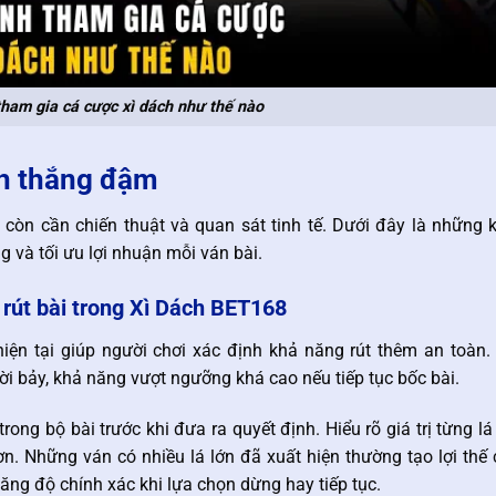
tham gia cá cược xì dách như thế nào
ch thắng đậm
òn cần chiến thuật và quan sát tinh tế. Dưới đây là những 
g và tối ưu lợi nhuận mỗi ván bài.
 rút bài trong Xì Dách BET168
iện tại giúp người chơi xác định khả năng rút thêm an toàn.
 bảy, khả năng vượt ngưỡng khá cao nếu tiếp tục bốc bài.
rong bộ bài trước khi đưa ra quyết định. Hiểu rõ giá trị từng lá
ơn. Những ván có nhiều lá lớn đã xuất hiện thường tạo lợi thế
tăng độ chính xác khi lựa chọn dừng hay tiếp tục.