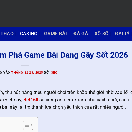
 THAO
CASINO
GAME BÀI
ĐÁ GÀ
XỔ SỐ
ĐẠI LÝ
ám Phá Game Bài Đang Gây Sốt 2026
G VÀO
THÁNG 12 23, 2025
BỞI
SEO
ến, thu hút hàng triệu người chơi trên khắp thế giới nhờ vào lối 
i viết này,
Bet168
sẽ cùng anh em khám phá cách chơi, các c
bài này lại trở thành lựa chọn yêu thích của rất nhiều người.