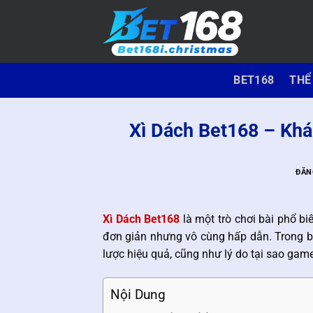
Bỏ
qua
nội
dung
BET168
THỂ
Xì Dách Bet168 – Kh
ĐĂN
Xì Dách Bet168
là một trò chơi bài phổ bi
đơn giản nhưng vô cùng hấp dẫn. Trong bà
lược hiệu quả, cũng như lý do tại sao game 
Nội Dung