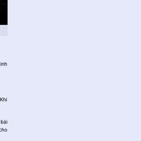
kinh
 Khi
 bài
 cho