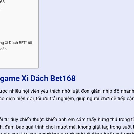
168
8
rong Xì Dách BET168
toàn
ựa game Xì Dách Bet168
được nhiều hội viên yêu thích nhờ luật đơn giản, nhịp độ nhan
ao diện hiện đại, tối ưu trải nghiệm, giúp người chơi dễ tiếp cậ
ỏi tư duy chiến thuật, khiến anh em cảm thấy hứng thú trong 
h, đảm bảo quá trình chơi mượt mà, không giật lag trong suốt 