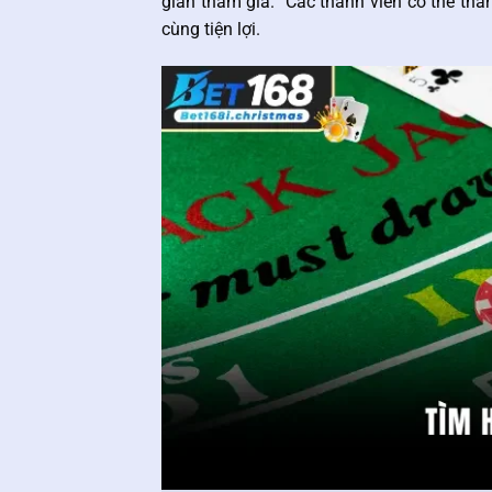
gian tham gia. Các thành viên có thể tham
cùng tiện lợi.