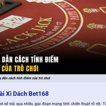
 dẫn cách tính điểm của trò chơi
bài Xì Dách Bet168
ơi sẽ trải qua nhiều giai đoạn mang tính chiến thuật rõ rệt. 