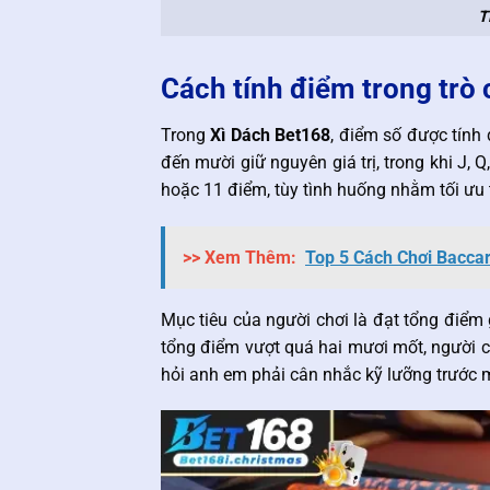
T
Cách tính điểm trong trò
Trong
Xì Dách Bet168
, điểm số được tính 
đến mười giữ nguyên giá trị, trong khi J, 
hoặc 11 điểm, tùy tình huống nhằm tối ưu
>> Xem Thêm:
Top 5 Cách Chơi Bacca
Mục tiêu của người chơi là đạt tổng điểm
tổng điểm vượt quá hai mươi mốt, người ch
hỏi anh em phải cân nhắc kỹ lưỡng trước m