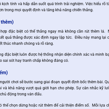
kịch tính và hấp dẫn suốt quá trình trải nghiệm. Việc hiểu rõ 
ơn trong mọi quyết định và tăng khả năng chiến thắng.
 thêm)
g hợp đặc biệt có thể thắng ngay mà không cần rút thêm lá.
kết quả thắng được xác định ngay lập tức. Điều này mang lại
kết thúc nhanh chóng và rõ ràng.
ắng đặc biệt luôn được hệ thống nhận diện chính xác và minh b
lo sai sót hay tranh chấp không đáng có.
iểm)
 người chơi sẽ bước sang giai đoạn quyết định bốc thêm bài. Q
ại và khả năng vượt quá giới hạn cho phép. Sự cân nhắc kỹ l
ế chủ động trong ván đấu.
có thể chọn dừng hoặc rút thêm để cải thiện điểm số. Mỗi lựa 