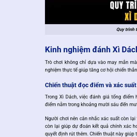
Quy trình 
Kinh nghiệm đánh Xì Dá
Trò chơi không chỉ dựa vào may mắn mà c
nghiệm thực tế giúp tăng cơ hội chiến thắn
Chiến thuật đọc điểm và xác suất
Trong Xì Dách, việc đánh giá tổng điểm h
điểm nằm trong khoảng mười sáu đến mười
Người chơi nên cân nhắc xác suất còn lại t
còn lại giúp dự đoán kết quả chính xác h
quyết định rút thêm. Chiến thuật này giúp 