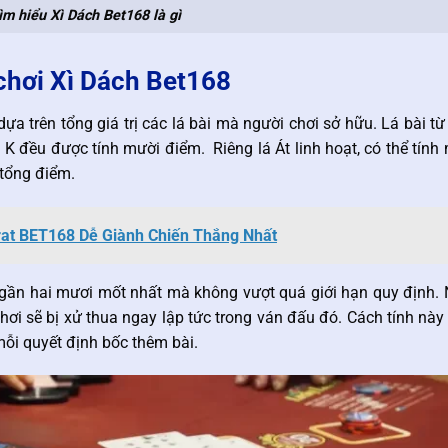
ìm hiểu Xì Dách Bet168 là gì
 chơi Xì Dách Bet168
dựa trên tổng giá trị các lá bài mà người chơi sở hữu. Lá bài từ
Q, K đều được tính mười điểm. Riêng lá Át linh hoạt, có thể tính
 tổng điểm.
rat BET168 Dễ Giành Chiến Thắng Nhất
 gần hai mươi mốt nhất mà không vượt quá giới hạn quy định.
ơi sẽ bị xử thua ngay lập tức trong ván đấu đó. Cách tính này
ỗi quyết định bốc thêm bài.