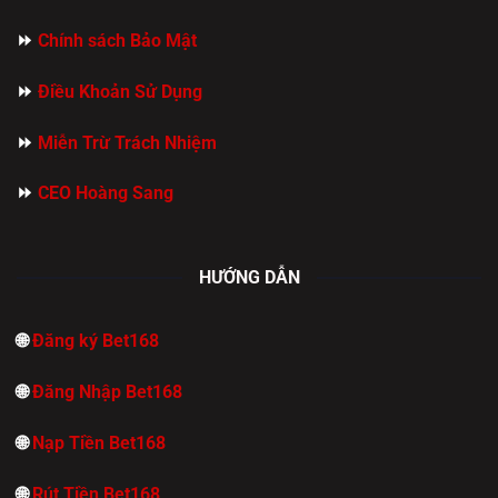
⏩
Chính sách Bảo Mật
⏩
Điều Khoản Sử Dụng
⏩
Miễn Trừ Trách Nhiệm
⏩
CEO Hoàng Sang
HƯỚNG DẪN
🌐
Đăng ký Bet168
🌐
Đăng Nhập Bet168
🌐
Nạp Tiền Bet168
🌐
Rút Tiền Bet168