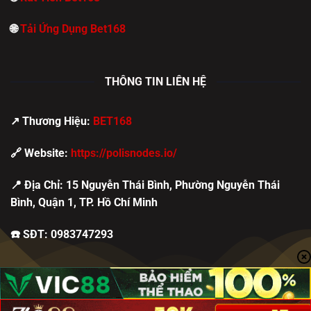
🌐
Tải Ứng Dụng Bet168
THÔNG TIN LIÊN HỆ
↗️ Thương Hiệu:
BET168
🔗 Website:
https://polisnodes.io/
📍 Địa Chỉ: 15 Nguyễn Thái Bình, Phường Nguyễn Thái
Bình, Quận 1, TP. Hồ Chí Minh
☎️ SĐT:
0983747293