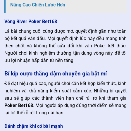
Nâng Cao Chiến Lược Hơn
Vòng River Poker Bet168
Lá bài chung cuối cùng được mở, quyết định gần như toàn
bộ kết quả ván đấu. Mọi quyết định lúc này đều mang tính
then chốt và không thể sửa đổi khi ván Poker
kết thúc.
Người chơi kinh nghiệm thường tận dụng vòng này để tối
ưu lợi nhuận hấp dẫn từ nền tảng.
Bí kíp cược thắng đậm chuyên gia bật mí
Để đạt hiệu quả cao, người chơi cần kết hợp kiến thức, kinh
nghiệm và khả năng kiểm soát cảm xúc. Những bí quyết
sau sẽ giúp các thành viên hạn chế rủi ro khi tham gia
Poker Bet168
. Mọi người áp dụng đúng thời điểm sẽ mang
lại lợi thế rõ rệt trong dài hạn.
Đánh chậm khi có bài mạnh