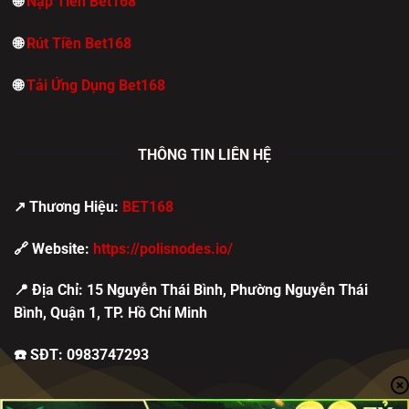
🌐
Nạp Tiền Bet168
🌐
Rút Tiền Bet168
🌐
Tải Ứng Dụng Bet168
THÔNG TIN LIÊN HỆ
↗️ Thương Hiệu:
BET168
🔗 Website:
https://polisnodes.io/
📍 Địa Chỉ: 15 Nguyễn Thái Bình, Phường Nguyễn Thái
Bình, Quận 1, TP. Hồ Chí Minh
☎️ SĐT:
0983747293