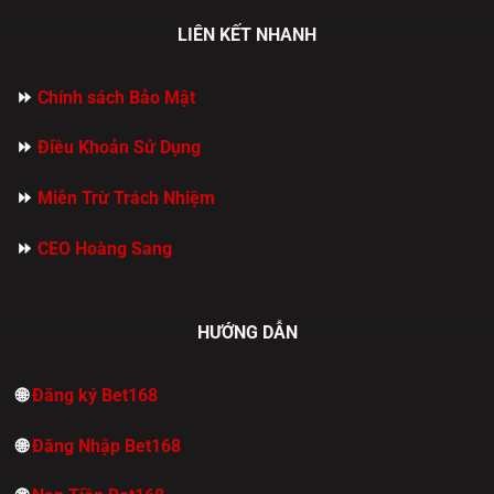
LIÊN KẾT NHANH
⏩
Chính sách Bảo Mật
⏩
Điều Khoản Sử Dụng
⏩
Miễn Trừ Trách Nhiệm
⏩
CEO Hoàng Sang
HƯỚNG DẪN
🌐
Đăng ký Bet168
🌐
Đăng Nhập Bet168