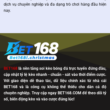
dịch vụ chuyên nghiệp và đa dạng trò chơi hàng đầu hiện
nay.
BET168
là nền tảng soi kèo bóng đá trực tuyến đứng đầu,
cập nhật tỷ lệ kèo nhanh - chuẩn - sát vào thời điểm cược.
Với giao diện dễ thao tác, dữ liệu chính xác từ
nhà cái
BET168
và là công cụ không thể thiếu cho dân cá độ
chuyên nghiệp. Truy cập ngay
BET168.COM
để theo dõi tỷ
số, biến động kèo và vào cược đúng lúc!