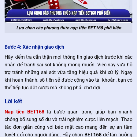
Lựa chọn các phương thức nạp tiền BET168 phổ biến
Bước 4: Xác nhận giao dịch
Hãy kiểm tra cẩn thận mọi thông tin giao dịch trước khi xác
nhận để tránh sai sót không mong muốn. Việc này vừa hỗ
trợ tránh những sai sót vừa tăng hiệu quả khi xử lý. Ngay
khi hoàn thành, số tiền sẽ được cộng vào tài khoản, bạn có
thể tiếp tục đặt cược mà không phải chờ đợi.
Lời kết
Nạp tiền BET168
là bước quan trọng giúp bạn nhanh
chóng bổ sung số dư và trải nghiệm cược liền mạch. Thao
tác đơn giản cùng với bảo mật cao mang đến sự an tâm
tuyệt đối cho người dùng. Hãy chọn
BET168
để tận hưởng