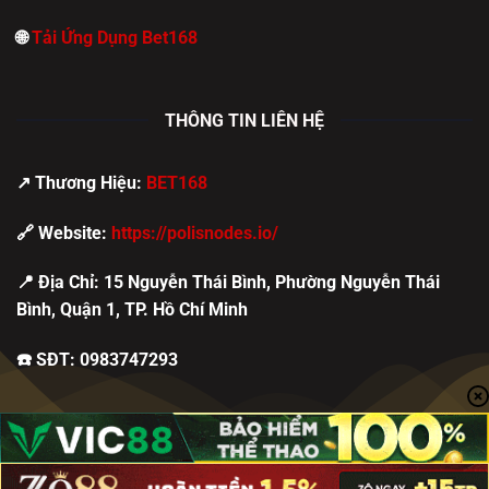
🌐
Tải Ứng Dụng Bet168
THÔNG TIN LIÊN HỆ
↗️ Thương Hiệu:
BET168
🔗 Website:
https://polisnodes.io/
📍 Địa Chỉ: 15 Nguyễn Thái Bình, Phường Nguyễn Thái
Bình, Quận 1, TP. Hồ Chí Minh
☎️ SĐT:
0983747293
Copyright 2026 ©
Thỏ Ngọc