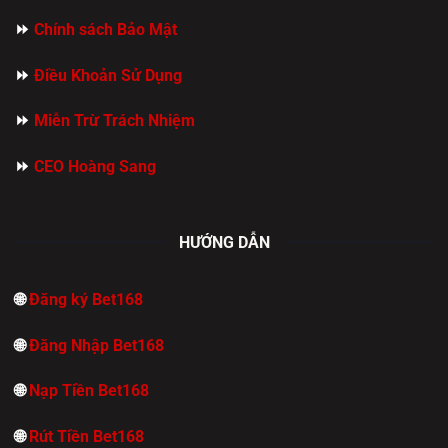
⏩
Chính sách Bảo Mật
⏩
Điều Khoản Sử Dụng
⏩
Miễn Trừ Trách Nhiệm
⏩
CEO Hoàng Sang
HƯỚNG DẪN
🌐
Đăng ký Bet168
🌐
Đăng Nhập Bet168
🌐
Nạp Tiền Bet168
🌐
Rút Tiền Bet168