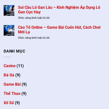
Cầu
Hẹn
Bet168
Lô
Soi Cầu Lô Gan Lâu – Kinh Nghiệm Áp Dụng Lô
Những
Theo
Trận
Gan Cực Hay
Tần
Đại
Chức năng bình luận bị tắt
ở
Suất
Chiến
Soi
–
Top
Cầu
Cào Tố Online – Game Bài Cuốn Hút, Cách Chơi
Bí
1
Lô
Quyết
Mới Lạ
Gan
Chơi
Chức năng bình luận bị tắt
ở
Lâu
Xổ
Cào
–
Số
Tố
Kinh
Chắc
Online
DANH MỤC
Nghiệm
Thắng
–
Áp
Game
Dụng
Bài
Lô
Casino
(11)
Cuốn
Gan
Hút,
Cực
Đá Gà
(9)
Cách
Hay
Chơi
Mới
Game Bài
(9)
Lạ
Thể Thao
(9)
Xổ Số
(9)