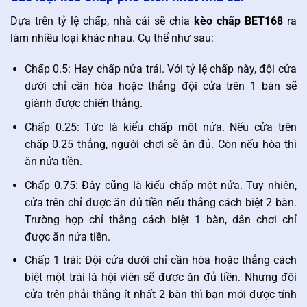
Dựa trên tỷ lệ chấp, nhà cái sẽ chia
kèo chấp BET168
ra
làm nhiều loại khác nhau. Cụ thể như sau:
Chấp 0.5: Hay chấp nửa trái. Với tỷ lệ chấp này, đội cửa
dưới chỉ cần hòa hoặc thắng đội cửa trên 1 bàn sẽ
giành được chiến thắng.
Chấp 0.25: Tức là kiểu chấp một nửa. Nếu cửa trên
chấp 0.25 thắng, người chơi sẽ ăn đủ. Còn nếu hòa thì
ăn nửa tiền.
Chấp 0.75: Đây cũng là kiểu chấp một nửa. Tuy nhiên,
cửa trên chỉ được ăn đủ tiền nếu thắng cách biệt 2 bàn.
Trường hợp chỉ thắng cách biệt 1 bàn, dân chơi chỉ
được ăn nửa tiền.
Chấp 1 trái: Đội cửa dưới chỉ cần hòa hoặc thắng cách
biệt một trái là hội viên sẽ được ăn đủ tiền. Nhưng đội
cửa trên phải thắng ít nhất 2 bàn thì bạn mới được tính