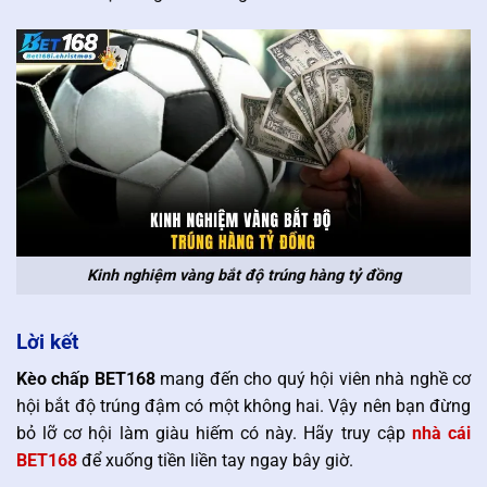
Kinh nghiệm vàng bắt độ trúng hàng tỷ đồng
Lời kết
Kèo chấp BET168
mang đến cho quý hội viên nhà nghề cơ
hội bắt độ trúng đậm có một không hai. Vậy nên bạn đừng
bỏ lỡ cơ hội làm giàu hiếm có này. Hãy truy cập
nhà cái
BET168
để xuống tiền liền tay ngay bây giờ.