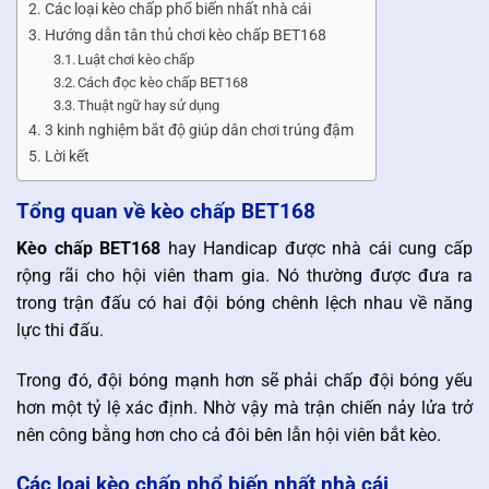
Các loại kèo chấp phổ biến nhất nhà cái
Hướng dẫn tân thủ chơi kèo chấp BET168
Luật chơi kèo chấp
Cách đọc kèo chấp BET168
Thuật ngữ hay sử dụng
3 kinh nghiệm bắt độ giúp dân chơi trúng đậm
Lời kết
Tổng quan về kèo chấp BET168
Kèo chấp BET168
hay Handicap được nhà cái cung cấp
rộng rãi cho hội viên tham gia. Nó thường được đưa ra
trong trận đấu có hai đội bóng chênh lệch nhau về năng
lực thi đấu.
Trong đó, đội bóng mạnh hơn sẽ phải chấp đội bóng yếu
hơn một tỷ lệ xác định. Nhờ vậy mà trận chiến nảy lửa trở
nên công bằng hơn cho cả đôi bên lẫn hội viên bắt kèo.
Các loại kèo chấp phổ biến nhất nhà cái