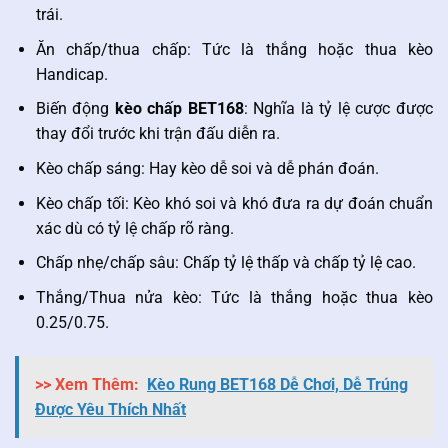
trái.
Ăn chấp/thua chấp: Tức là thắng hoặc thua kèo
Handicap.
Biến động
kèo chấp BET168
: Nghĩa là tỷ lệ cược được
thay đổi trước khi trận đấu diễn ra.
Kèo chấp sáng: Hay kèo dễ soi và dễ phán đoán.
Kèo chấp tối: Kèo khó soi và khó đưa ra dự đoán chuẩn
xác dù có tỷ lệ chấp rõ ràng.
Chấp nhẹ/chấp sâu: Chấp tỷ lệ thấp và chấp tỷ lệ cao.
Thắng/Thua nửa kèo: Tức là thắng hoặc thua kèo
0.25/0.75.
>> Xem Thêm:
Kèo Rung BET168 Dễ Chơi, Dễ Trúng
Được Yêu Thích Nhất