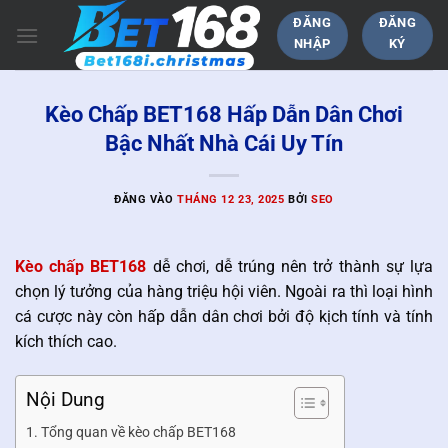
Bỏ
ĐĂNG
ĐĂNG
qua
NHẬP
KÝ
nội
dung
Kèo Chấp BET168 Hấp Dẫn Dân Chơi
Bậc Nhất Nhà Cái Uy Tín
ĐĂNG VÀO
THÁNG 12 23, 2025
BỞI
SEO
Kèo chấp BET168
dễ chơi, dễ trúng nên trở thành sự lựa
chọn lý tưởng của hàng triệu hội viên. Ngoài ra thì loại hình
cá cược này còn hấp dẫn dân chơi bởi độ kịch tính và tính
kích thích cao.
Nội Dung
Tổng quan về kèo chấp BET168