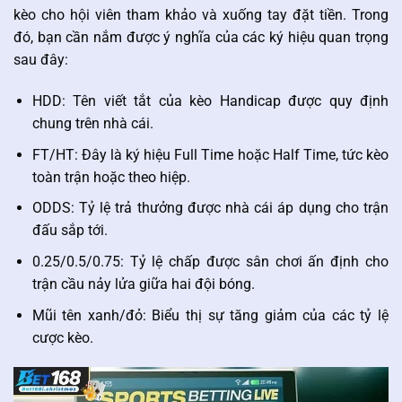
kèo cho hội viên tham khảo và xuống tay đặt tiền. Trong
đó, bạn cần nắm được ý nghĩa của các ký hiệu quan trọng
sau đây:
HDD: Tên viết tắt của kèo Handicap được quy định
chung trên nhà cái.
FT/HT: Đây là ký hiệu Full Time hoặc Half Time, tức kèo
toàn trận hoặc theo hiệp.
ODDS: Tỷ lệ trả thưởng được nhà cái áp dụng cho trận
đấu sắp tới.
0.25/0.5/0.75: Tỷ lệ chấp được sân chơi ấn định cho
trận cầu nảy lửa giữa hai đội bóng.
Mũi tên xanh/đỏ: Biểu thị sự tăng giảm của các tỷ lệ
cược kèo.