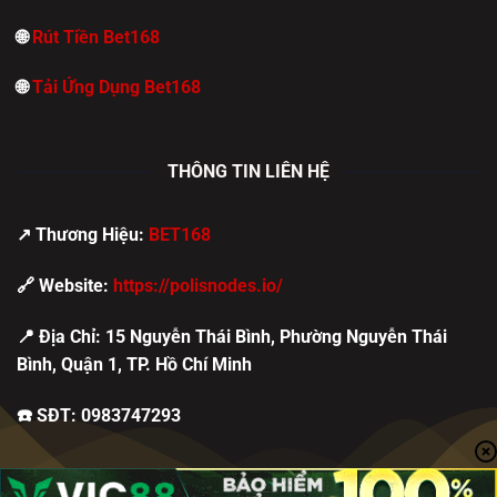
🌐
Rút Tiền Bet168
🌐
Tải Ứng Dụng Bet168
THÔNG TIN LIÊN HỆ
↗️ Thương Hiệu:
BET168
🔗 Website:
https://polisnodes.io/
📍 Địa Chỉ: 15 Nguyễn Thái Bình, Phường Nguyễn Thái
Bình, Quận 1, TP. Hồ Chí Minh
☎️ SĐT:
0983747293