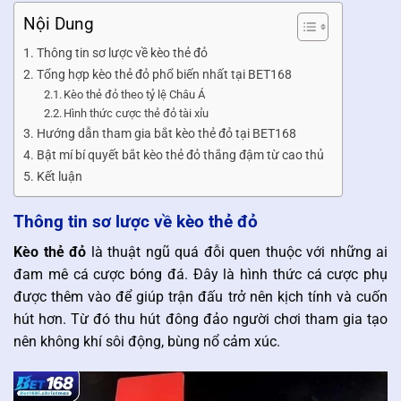
Nội Dung
Thông tin sơ lược về kèo thẻ đỏ
Tổng hợp kèo thẻ đỏ phổ biến nhất tại BET168
Kèo thẻ đỏ theo tỷ lệ Châu Á
Hình thức cược thẻ đỏ tài xỉu
Hướng dẫn tham gia bắt kèo thẻ đỏ tại BET168
Bật mí bí quyết bắt kèo thẻ đỏ thắng đậm từ cao thủ
Kết luận
Thông tin sơ lược về kèo thẻ đỏ
Kèo thẻ đỏ
là thuật ngũ quá đỗi quen thuộc với những ai
đam mê cá cược bóng đá. Đây là hình thức cá cược phụ
được thêm vào để giúp trận đấu trở nên kịch tính và cuốn
hút hơn. Từ đó thu hút đông đảo người chơi tham gia tạo
nên không khí sôi động, bùng nổ cảm xúc.