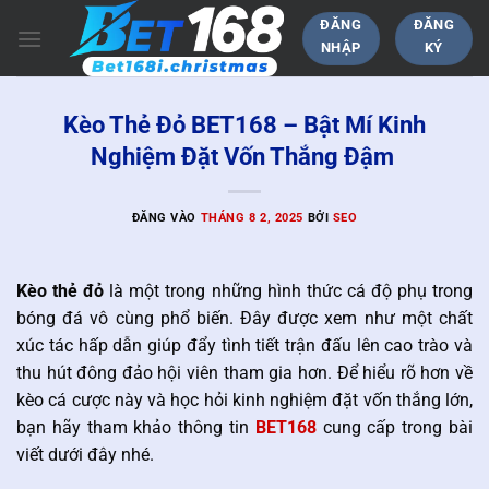
Bỏ
ĐĂNG
ĐĂNG
qua
NHẬP
KÝ
nội
dung
Kèo Thẻ Đỏ BET168 – Bật Mí Kinh
Nghiệm Đặt Vốn Thắng Đậm
ĐĂNG VÀO
THÁNG 8 2, 2025
BỞI
SEO
Kèo thẻ đỏ
là một trong những hình thức cá độ phụ trong
bóng đá vô cùng phổ biến. Đây được xem như một chất
xúc tác hấp dẫn giúp đẩy tình tiết trận đấu lên cao trào và
thu hút đông đảo hội viên tham gia hơn. Để hiểu rõ hơn về
kèo cá cược này và học hỏi kinh nghiệm đặt vốn thắng lớn,
bạn hãy tham khảo thông tin
BET168
cung cấp trong bài
viết dưới đây nhé.