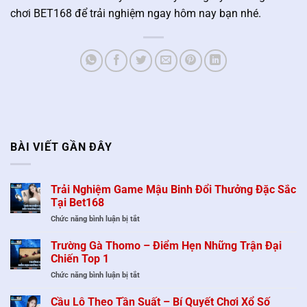
chơi BET168 để trải nghiệm ngay hôm nay bạn nhé.
BÀI VIẾT GẦN ĐÂY
Trải Nghiệm Game Mậu Binh Đổi Thưởng Đặc Sắc
Tại Bet168
Chức năng bình luận bị tắt
ở
Trải
Nghiệm
Trường Gà Thomo – Điểm Hẹn Những Trận Đại
Game
Chiến Top 1
Mậu
Chức năng bình luận bị tắt
ở
Binh
Trường
Đổi
Gà
Cầu Lô Theo Tần Suất – Bí Quyết Chơi Xổ Số
Thưởng