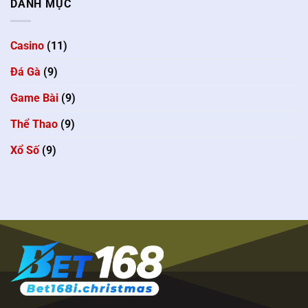
Online
DANH MỤC
Nghiệm
Thắng
–
Áp
Game
Dụng
Bài
Lô
Casino
(11)
Cuốn
Gan
Hút,
Cực
Đá Gà
(9)
Cách
Hay
Chơi
Mới
Game Bài
(9)
Lạ
Thể Thao
(9)
Xổ Số
(9)