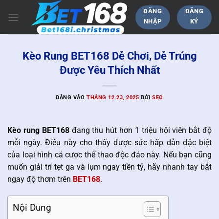
Bỏ
ĐĂNG
ĐĂNG
qua
NHẬP
KÝ
nội
dung
Kèo Rung BET168 Dễ Chơi, Dễ Trúng
Được Yêu Thích Nhất
ĐĂNG VÀO
THÁNG 12 23, 2025
BỞI
SEO
Kèo rung BET168
đang thu hút hơn 1 triệu hội viên bắt độ
mỗi ngày. Điều này cho thấy được sức hấp dẫn đặc biệt
của loại hình cá cược thể thao độc đáo này. Nếu bạn cũng
muốn giải trí tẹt ga và lụm ngay tiền tỷ, hãy nhanh tay bắt
ngay độ thơm trên
BET168
.
Nội Dung