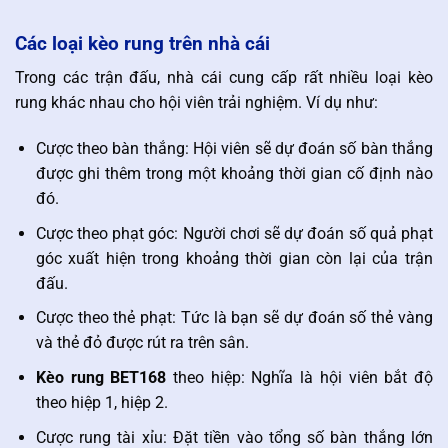
Các loại kèo rung trên nhà cái
Trong các trận đấu, nhà cái cung cấp rất nhiều loại kèo
rung khác nhau cho hội viên trải nghiệm. Ví dụ như:
Cược theo bàn thắng: Hội viên sẽ dự đoán số bàn thắng
được ghi thêm trong một khoảng thời gian cố định nào
đó.
Cược theo phạt góc: Người chơi sẽ dự đoán số quả phạt
góc xuất hiện trong khoảng thời gian còn lại của trận
đấu.
Cược theo thẻ phạt: Tức là bạn sẽ dự đoán số thẻ vàng
và thẻ đỏ được rút ra trên sân.
Kèo rung
BET168
theo hiệp: Nghĩa là hội viên bắt độ
theo hiệp 1, hiệp 2.
Cược rung tài xỉu:
Đặt tiền vào tổng số bàn thắng lớn