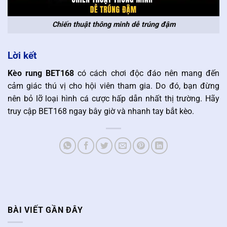
Chiến thuật thông minh dễ trúng đậm
Lời kết
Kèo rung BET168
có cách chơi độc đáo nên mang đến
cảm giác thú vị cho hội viên tham gia. Do đó, bạn đừng
nên bỏ lỡ loại hình cá cược hấp dẫn nhất thị trường. Hãy
truy cập BET168 ngay bây giờ và nhanh tay bắt kèo.
BÀI VIẾT GẦN ĐÂY