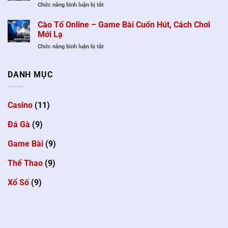
Chức năng bình luận bị tắt
ở
Suất
Chiến
Soi
–
Top
Cầu
Cào Tố Online – Game Bài Cuốn Hút, Cách Chơi
Bí
1
Lô
Quyết
Mới Lạ
Gan
Chơi
Chức năng bình luận bị tắt
ở
Lâu
Xổ
Cào
–
Số
Tố
Kinh
Chắc
Online
DANH MỤC
Nghiệm
Thắng
–
Áp
Game
Dụng
Bài
Lô
Casino
(11)
Cuốn
Gan
Hút,
Cực
Đá Gà
(9)
Cách
Hay
Chơi
Mới
Game Bài
(9)
Lạ
Thể Thao
(9)
Xổ Số
(9)