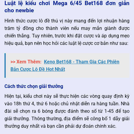
Luật lệ kiểu chơi Mega 6/45 Bet168 đơn giản
cho newbie
Hình thức cược lô đề thú vị này mang đến lợi nhuận hàng
trăm tỷ đồng cho thành viên nếu may mắn giành được
chiến thắng. Tuy nhiên, trước khi đặt cược và áp dụng mẹo
hiệu quả, bạn nên học hỏi các luật lệ cược cơ bản như sau:
>> Xem Thêm:
Keno Bet168 - Tham Gia Các Phiên
Bản Cược Lô Đề Hot Nhất
Cách thức chọn giải thưởng
Hiện tại, kiểu chơi này sẽ thực hiện các vòng quay định kỳ
vào 18h thứ 4, thứ 6 hoặc chủ nhật diễn ra hàng tuần. Nhà
đài sẽ chọn ra 6 bóng được đánh theo số từ 1-45 để tạo
giải thưởng. Thông thường, địa điểm sẽ công bố 1 dãy giải
thưởng duy nhất và bạn cần phải dự đoán chính xác.