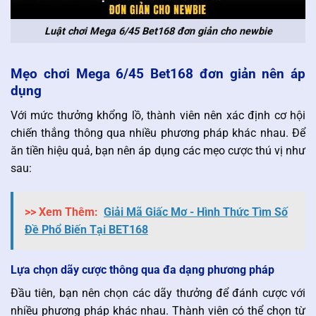
Luật chơi Mega 6/45 Bet168 đơn giản cho newbie
Mẹo chơi Mega 6/45 Bet168 đơn giản nên áp
dụng
Với mức thưởng khổng lồ, thành viên nên xác định cơ hội
chiến thắng thông qua nhiều phương pháp khác nhau. Để
ăn tiền hiệu quả, bạn nên áp dụng các mẹo cược thú vị như
sau:
>> Xem Thêm:
Giải Mã Giấc Mơ - Hình Thức Tìm Số
Đề Phổ Biến Tại BET168
Lựa chọn dãy cược thông qua đa dạng phương pháp
Đầu tiên, bạn nên chọn các dãy thưởng để đánh cược với
nhiều phương pháp khác nhau. Thành viên có thể chọn từ