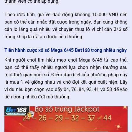
thành viên có thể áp dụng.
Theo ước tính, giá vé dao động khoảng 10.000 VND nên
bạn có thể cân nhắc đặt cược trong ngày. Bạn cũng không
cần lo lắng quá nhiều về chuyện thua lỗ vì chỉ cần 3/6 số
trùng khớp là đã ăn được tiền thưởng.
Tiến hành cược xổ số Mega 6/45 Bet168 trong nhiều ngày
Khi người chơi tìm hiểu mẹo chơi Mega 6/45 từ cao thủ,
bạn có thể thấy nhiều người lựa chọn nhận thưởng sau
một thời gian nuôi số. Điểm đặc biệt của phương pháp này
là mua 1 vé giống nhau và chờ đợi kết quả xuất hiện. Lấy
ví dụ nếu bạn chọn vào dãy 04, 76, 84, 93, 41 và 58 để vào
tiền trong nhiều đợt mở thưởng.