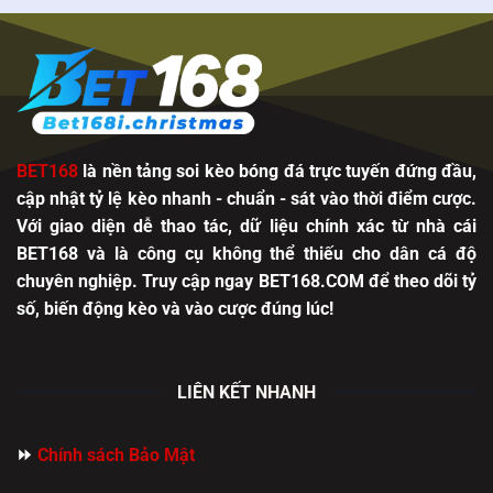
BET168
là nền tảng soi kèo bóng đá trực tuyến đứng đầu,
cập nhật tỷ lệ kèo nhanh - chuẩn - sát vào thời điểm cược.
Với giao diện dễ thao tác, dữ liệu chính xác từ
nhà cái
BET168
và là công cụ không thể thiếu cho dân cá độ
chuyên nghiệp. Truy cập ngay
BET168.COM
để theo dõi tỷ
số, biến động kèo và vào cược đúng lúc!
LIÊN KẾT NHANH
⏩
Chính sách Bảo Mật