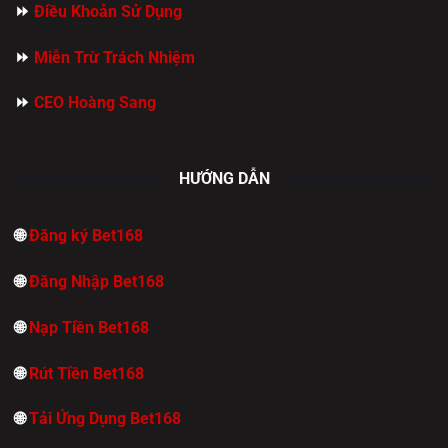
⏩
Điều Khoản Sử Dụng
⏩
Miễn Trừ Trách Nhiệm
⏩
CEO Hoàng Sang
HƯỚNG DẪN
🌐
Đăng ký Bet168
🌐
Đăng Nhập Bet168
🌐
Nạp Tiền Bet168
🌐
Rút Tiền Bet168
🌐
Tải Ứng Dụng Bet168