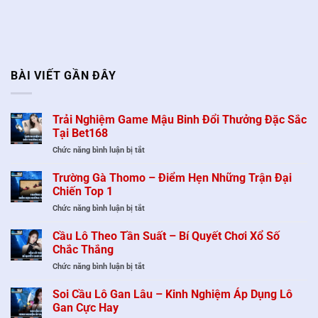
BÀI VIẾT GẦN ĐÂY
Trải Nghiệm Game Mậu Binh Đổi Thưởng Đặc Sắc
Tại Bet168
Chức năng bình luận bị tắt
ở
Trải
Nghiệm
Trường Gà Thomo – Điểm Hẹn Những Trận Đại
Game
Chiến Top 1
Mậu
Chức năng bình luận bị tắt
ở
Binh
Trường
Đổi
Gà
Cầu Lô Theo Tần Suất – Bí Quyết Chơi Xổ Số
Thưởng
Thomo
Đặc
Chắc Thắng
–
Sắc
Chức năng bình luận bị tắt
ở
Điểm
Tại
Cầu
Hẹn
Bet168
Lô
Soi Cầu Lô Gan Lâu – Kinh Nghiệm Áp Dụng Lô
Những
Theo
Trận
Gan Cực Hay
Tần
Đại