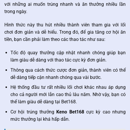
với những ai muốn trúng nhanh và ăn thưởng nhiều lần
trong ngày.
Hình thức này thu hút nhiều thành viên tham gia với lối
chơi đơn giản và dễ hiểu. Trong đó, để gia tăng cơ hội ăn
tiền, bạn cần phải làm theo các thao tác như sau:
Tốc độ quay thưởng cập nhật nhanh chóng giúp bạn
làm giàu dễ dàng với thao tác cực kỳ đơn giản.
Thông qua cách thức cược đơn giản, thành viên có thể
dễ dàng tiếp cận nhanh chóng qua vài bước.
Hệ thống đầu tư rất nhiều lối chơi khác nhau áp dụng
cho cả người mới lẫn cao thủ lâu năm. Nhờ vậy, bạn có
thể làm giàu dễ dàng tại Bet168.
Cơ hội trúng thưởng
Keno Bet168
cực kỳ cao nhưng
mức thưởng lại khá hấp dẫn.