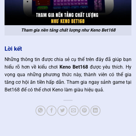
Tham gia nền tảng chất lượng như Keno Bet168
Lời kết
Những thông tin được chia sẻ cụ thể trên đây đã giúp bạn
hiểu rõ hơn về kiểu chơi
Keno Bet168
được yêu thích. Hy
vọng qua những phương thức này, thành viên có thể gia
tăng cơ hội ăn tiền hấp dẫn. Tham gia ngay sảnh game tại
Bet168 để có thể chơi Keno làm giàu hiệu quả.