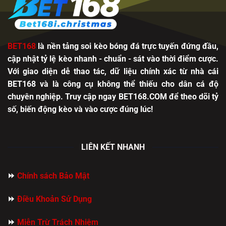
BET168
là nền tảng soi kèo bóng đá trực tuyến đứng đầu,
cập nhật tỷ lệ kèo nhanh - chuẩn - sát vào thời điểm cược.
Với giao diện dễ thao tác, dữ liệu chính xác từ
nhà cái
BET168
và là công cụ không thể thiếu cho dân cá độ
chuyên nghiệp. Truy cập ngay
BET168.COM
để theo dõi tỷ
số, biến động kèo và vào cược đúng lúc!
LIÊN KẾT NHANH
⏩
Chính sách Bảo Mật
⏩
Điều Khoản Sử Dụng
⏩
Miễn Trừ Trách Nhiệm