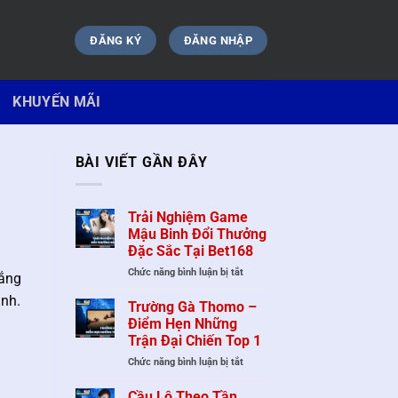
ĐĂNG KÝ
ĐĂNG NHẬP
KHUYẾN MÃI
BÀI VIẾT GẦN ĐÂY
Trải Nghiệm Game
Mậu Binh Đổi Thưởng
Đặc Sắc Tại Bet168
Chức năng bình luận bị tắt
ở
hắng
Trải
ình.
Nghiệm
Trường Gà Thomo –
Game
Điểm Hẹn Những
Mậu
Trận Đại Chiến Top 1
Binh
Chức năng bình luận bị tắt
ở
Đổi
Trường
Thưởng
Gà
Đặc
Cầu Lô Theo Tần