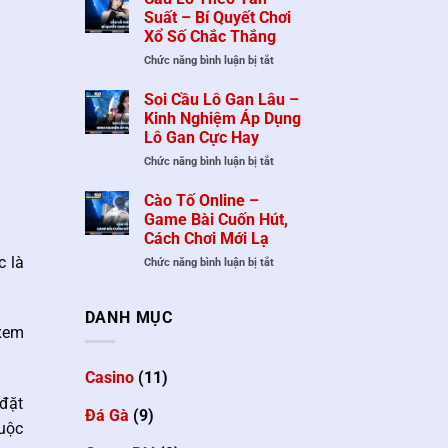
Thomo
Sắc
Suất – Bí Quyết Chơi
–
Tại
Xổ Số Chắc Thắng
Điểm
Bet168
Chức năng bình luận bị tắt
ở
Hẹn
Cầu
Những
Lô
Trận
Soi Cầu Lô Gan Lâu –
Theo
Đại
Kinh Nghiệm Áp Dụng
Tần
Chiến
Lô Gan Cực Hay
Suất
Top
Chức năng bình luận bị tắt
ở
–
1
Soi
Bí
Cầu
Quyết
Cào Tố Online –
Lô
Chơi
Game Bài Cuốn Hút,
Gan
Xổ
Cách Chơi Mới Lạ
Lâu
Số
c là
Chức năng bình luận bị tắt
ở
–
Chắc
Cào
Kinh
Thắng
Tố
Nghiệm
Online
DANH MỤC
Áp
 xem
–
Dụng
Game
Lô
Bài
Gan
Casino
(11)
Cuốn
Cực
Hút,
Hay
 đặt
Đá Gà
(9)
Cách
cuộc
Chơi