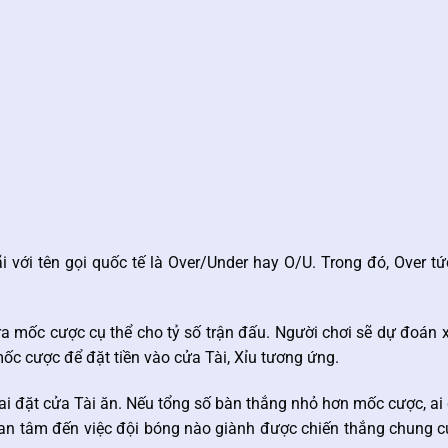
i với tên gọi quốc tế là Over/Under hay O/U. Trong đó, Over tứ
 ra mốc cược cụ thể cho tỷ số trận đấu. Người chơi sẽ dự đoán
ốc cược để đặt tiền vào cửa Tài, Xỉu tương ứng.
ai đặt cửa Tài ăn. Nếu tổng số bàn thắng nhỏ hơn mốc cược, ai
an tâm đến việc đội bóng nào giành được chiến thắng chung 