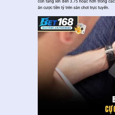
còn tăng lên đến 3.75 hoặc hơn trong cá
ăn cược tiền tỷ trên sân chơi trực tuyến.