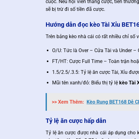
cuộc. Nếu hội viên thắng cược, tiền thưởn
sẽ bị trừ đi số tiền đã cược.
Hướng dẫn đọc kèo Tài Xỉu BET1
Trên bảng kèo nhà cái có rất nhiều chỉ số
O/U: Tức là Over – Cửa Tài và Under – 
FT/HT: Cược Full Time – Toàn trận hoặ
1.5/2.5/.3.5: Tỷ lệ ăn cược Tài, Xỉu đư
Mũi tên xanh/đỏ: Biểu thị tỷ lệ
kèo Tài 
>> Xem Thêm:
Kèo Rung BET168 Dễ Ch
Tỷ lệ ăn cược hấp dẫn
Tỷ lệ ăn cược được nhà cái áp dụng cho k