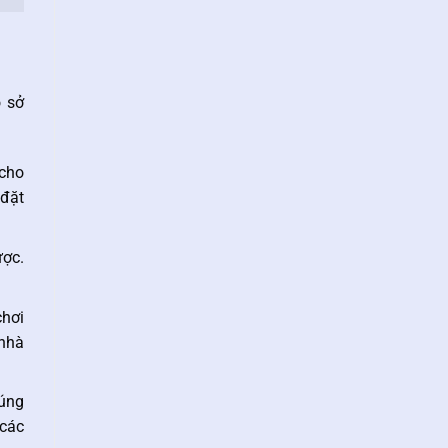
o sở
 cho
 đặt
ược.
chơi
 nhà
rúng
 các