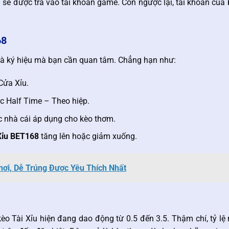
g sẽ được trả vào tài khoản game. Còn ngược lại, tài khoản của
68
 và ký hiệu mà bạn cần quan tâm. Chẳng hạn như:
Cửa Xỉu.
c Half Time – Theo hiệp.
ợc nhà cái áp dụng cho kèo thơm.
Xỉu BET168
tăng lên hoặc giảm xuống.
ơi, Dễ Trúng Được Yêu Thích Nhất
èo Tài Xỉu hiện đang dao động từ 0.5 đến 3.5. Thậm chí, tỷ lệ