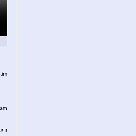
 tìm
tham
hung