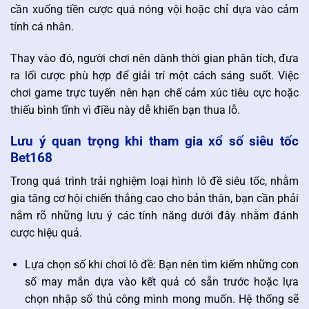
cần xuống tiền cược quá nóng vội hoặc chỉ dựa vào cảm
tính cá nhân.
Thay vào đó, người chơi nên dành thời gian phân tích, đưa
ra lối cược phù hợp để giải trí một cách sáng suốt. Việc
chơi game trực tuyến nên hạn chế cảm xúc tiêu cực hoặc
thiếu bình tĩnh vì điều này dễ khiến bạn thua lỗ.
Lưu ý quan trọng khi tham gia xổ số siêu tốc
Bet168
Trong quá trình trải nghiệm loại hình lô đề siêu tốc, nhằm
gia tăng cơ hội chiến thắng cao cho bản thân, bạn cần phải
nắm rõ những lưu ý các tính năng dưới đây nhằm đánh
cược hiệu quả.
Lựa chọn số khi chơi lô đề: Bạn nên tìm kiếm những con
số may mắn dựa vào kết quả có sẵn trước hoặc lựa
chọn nhập số thủ công mình mong muốn. Hệ thống sẽ