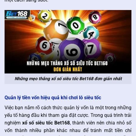
Những mẹo thắng xổ số siêu tốc Bet168 đơn giản nhất
Quản lý tiền vốn hiệu quả khi chơi lô siêu tốc
Việc bạn nắm rõ cách thức quản lý vốn là một trong những
yếu tố hàng đầu khi tham gia đặt cược. Trong quá trình trải
nghiệm
xổ số siêu tốc Bet168
, thành viên nên chia nhỏ số
vốn thành nhiều phần khác nhau để tránh mất tiền chỉ