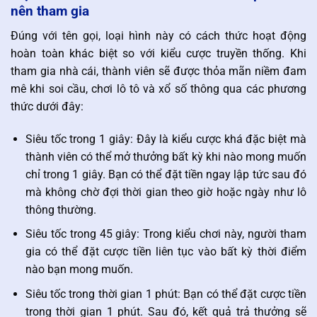
nên tham gia
Đúng với tên gọi, loại hình này có cách thức hoạt động
hoàn toàn khác biệt so với kiểu cược truyền thống. Khi
tham gia nhà cái, thành viên sẽ được thỏa mãn niềm đam
mê khi soi cầu, chơi lô tô và xổ số thông qua các phương
thức dưới đây:
Siêu tốc trong 1 giây: Đây là kiểu cược khá đặc biệt mà
thành viên có thể mở thưởng bất kỳ khi nào mong muốn
chỉ trong 1 giây. Bạn có thể đặt tiền ngay lập tức sau đó
mà không chờ đợi thời gian theo giờ hoặc ngày như lô
thông thường.
Siêu tốc trong 45 giây: Trong kiểu chơi này, người tham
gia có thể đặt cược tiền liên tục vào bất kỳ thời điểm
nào bạn mong muốn.
Siêu tốc trong thời gian 1 phút: Bạn có thể đặt cược tiền
trong thời gian 1 phút. Sau đó, kết quả trả thưởng sẽ