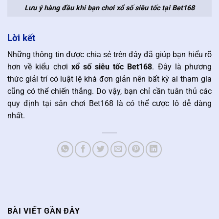
Lưu ý hàng đầu khi bạn chơi xổ số siêu tốc tại Bet168
Lời kết
Những thông tin được chia sẻ trên đây đã giúp bạn hiểu rõ
hơn về kiểu chơi
xổ số siêu tốc Bet168
. Đây là phương
thức giải trí có luật lệ khá đơn giản nên bất kỳ ai tham gia
cũng có thể chiến thắng. Do vậy, bạn chỉ cần tuân thủ các
quy định tại sân chơi Bet168 là có thể cược lô dễ dàng
nhất.
BÀI VIẾT GẦN ĐÂY