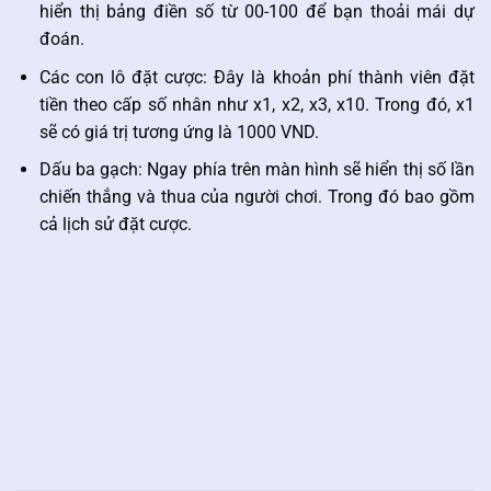
hiển thị bảng điền số từ 00-100 để bạn thoải mái dự
đoán.
Các con lô đặt cược: Đây là khoản phí thành viên đặt
tiền theo cấp số nhân như x1, x2, x3, x10. Trong đó, x1
sẽ có giá trị tương ứng là 1000 VND.
Dấu ba gạch: Ngay phía trên màn hình sẽ hiển thị số lần
chiến thắng và thua của người chơi. Trong đó bao gồm
cả lịch sử đặt cược.