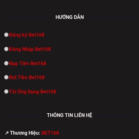
HƯỚNG DẪN
🌐
Đăng ký Bet168
🌐
Đăng Nhập Bet168
🌐
Nạp Tiền Bet168
🌐
Rút Tiền Bet168
🌐
Tải Ứng Dụng Bet168
THÔNG TIN LIÊN HỆ
↗️ Thương Hiệu:
BET168