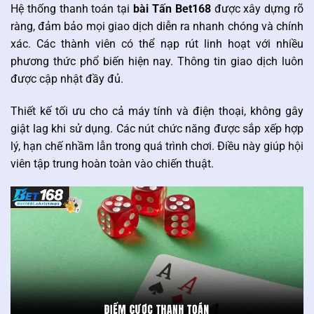
Hệ thống thanh toán tại
bài Tấn Bet168
được xây dựng rõ
ràng, đảm bảo mọi giao dịch diễn ra nhanh chóng và chính
xác. Các thành viên có thể nạp rút linh hoạt với nhiều
phương thức phổ biến hiện nay. Thông tin giao dịch luôn
được cập nhật đầy đủ.
Thiết kế tối ưu cho cả máy tính và điện thoại, không gây
giật lag khi sử dụng. Các nút chức năng được sắp xếp hợp
lý, hạn chế nhầm lẫn trong quá trình chơi. Điều này giúp hội
viên tập trung hoàn toàn vào chiến thuật.