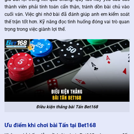
thành viên phải tính toán cẩn thận, tránh dồn bài chủ vào
cuối ván. Việc ghi nhớ bài đã đánh giúp anh em kiểm soát
thế trận tốt hơn. Kỹ năng đọc tình huống đóng vai trò quan
trọng trong việc giành lợi thế.
Điều kiện thắng bài Tấn Bet168
Ưu điểm khi chơi bài Tấn tại Bet168