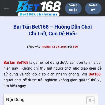
Bỏ
ĐĂNG
ĐĂNG
qua
NHẬP
KÝ
nội
dung
Bài Tấn Bet168 – Hướng Dẫn Chơi
Chi Tiết, Cực Dễ Hiểu
ĐĂNG VÀO
THÁNG 12 23, 2025
BỞI
SEO
Bài tấn Bet168
là game hot đang được săn đón tại nhà cái
hiện nay . Không chỉ thu hút người chơi nhờ giao diện dễ
sử dụng và tốc độ giao dịch nhanh chóng. Với
Bet168
,
người chơi sẽ được trải nghiệm không gian giải trí thú vị,
tìm hiểu ngay.
Nội Dung