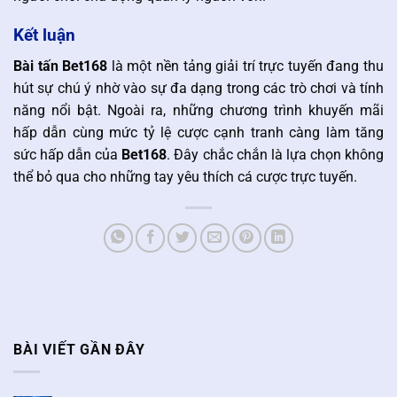
Kết luận
Bài tấn Bet168
là một nền tảng giải trí trực tuyến đang thu
hút sự chú ý nhờ vào sự đa dạng trong các trò chơi và tính
năng nổi bật. Ngoài ra, những chương trình khuyến mãi
hấp dẫn cùng mức tỷ lệ cược cạnh tranh càng làm tăng
sức hấp dẫn của
Bet168
. Đây chắc chắn là lựa chọn không
thể bỏ qua cho những tay yêu thích cá cược trực tuyến.
BÀI VIẾT GẦN ĐÂY