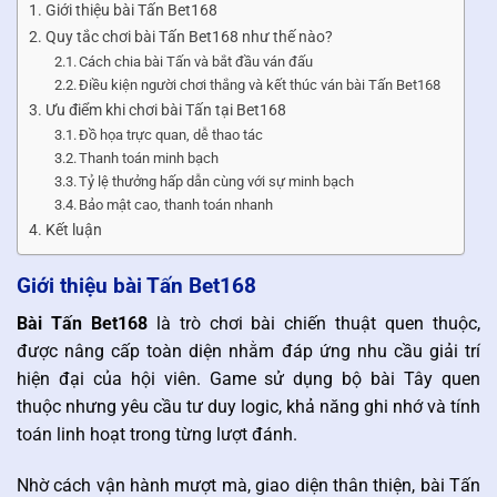
Giới thiệu bài Tấn Bet168
Quy tắc chơi bài Tấn Bet168 như thế nào?
Cách chia bài Tấn và bắt đầu ván đấu
Điều kiện người chơi thắng và kết thúc ván bài Tấn Bet168
Ưu điểm khi chơi bài Tấn tại Bet168
Đồ họa trực quan, dễ thao tác
Thanh toán minh bạch
Tỷ lệ thưởng hấp dẫn cùng với sự minh bạch
Bảo mật cao, thanh toán nhanh
Kết luận
Giới thiệu bài Tấn Bet168
Bài Tấn Bet168
là trò chơi bài chiến thuật quen thuộc,
được nâng cấp toàn diện nhằm đáp ứng nhu cầu giải trí
hiện đại của hội viên. Game sử dụng bộ bài Tây quen
thuộc nhưng yêu cầu tư duy logic, khả năng ghi nhớ và tính
toán linh hoạt trong từng lượt đánh.
Nhờ cách vận hành mượt mà, giao diện thân thiện, bài Tấn