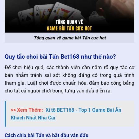
Tổng quan về game bài Tấn cực hot
Quy tắc chơi bài Tấn Bet168 như thế nào?
Để chơi hiệu quả, các thành viên cần nắm rõ quy tắc cơ
bản nhằm tránh sai sót không đáng có trong quá trình
tham gia. Luật chơi được chuẩn hóa, đảm bảo công bằng
cho tất cả người chơi trong từng ván đấu diễn ra.
>> Xem Thêm:
Xì tố BET168 - Top 1 Game Bài Ăn
Khách Nhất Nhà Cái
Cách chia bài Tấn và bắt đầu ván đấu