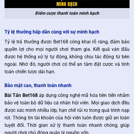
Điểm cược thanh toán minh bạch
Tỷ lệ thưởng hấp dẫn cùng với sự minh bạch
Tỷ lệ trả thưởng được Bet168 công khai rõ ràng, đảm bảo
quyền lợi cho mọi người chơi tham gia. Kết quả ván đấu
được hệ thống xử lý tự động, không chịu tác động từ bên
ngoài. Nhờ đó, người chơi có thể an tâm đặt cược và tính
toán chiến lược dài hạn.
Bảo mật cao, thanh toán nhanh
Bài Tấn Bet168
áp dụng công nghệ mã hóa tiên tiến nhằm
bảo vệ toàn bộ dữ liệu cá nhân hội viên. Mọi giao dịch đều
được xác minh nhiều lớp, hạn chế rủi ro trong quá trình nạp
rút. Thông tin tài khoản của hội viên luôn được giữ an toàn
tuyệt đối. Thời gian xử lý thanh toán nhanh chóng, giúp
người chơi chủ động quản lý nguồn vốn.