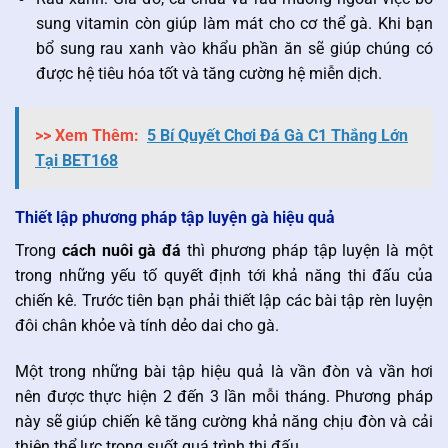
sung vitamin còn giúp làm mát cho cơ thể gà. Khi bạn
bổ sung rau xanh vào khẩu phần ăn sẽ giúp chúng có
được hệ tiêu hóa tốt và tăng cường hệ miễn dịch.
>> Xem Thêm:
5 Bí Quyết Chơi Đá Gà C1 Thắng Lớn
Tại BET168
Thiết lập phương pháp tập luyện gà hiệu quả
Trong
cách nuôi gà đá
thì phương pháp tập luyện là một
trong những yếu tố quyết định tới khả năng thi đấu của
chiến kê. Trước tiên bạn phải thiết lập các bài tập rèn luyện
đôi chân khỏe và tính dẻo dai cho gà.
Một trong những bài tập hiệu quả là vần đòn và vần hơi
nên được thực hiện 2 đến 3 lần mỗi tháng. Phương pháp
này sẽ giúp chiến kê tăng cường khả năng chịu đòn và cải
thiện thể lực trong suốt quá trình thi đấu.