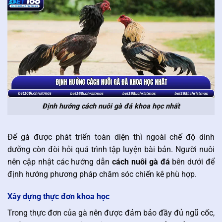
Định hướng cách nuôi gà đá khoa học nhất
Để gà được phát triển toàn diện thì ngoài chế độ dinh
dưỡng còn đòi hỏi quá trình tập luyện bài bản. Người nuôi
nên cập nhật các hướng dẫn
cách nuôi gà đá
bên dưới để
định hướng phương pháp chăm sóc chiến kê phù hợp.
Xây dựng thực đơn khoa học
Trong thực đơn của gà nên được đảm bảo đầy đủ ngũ cốc,