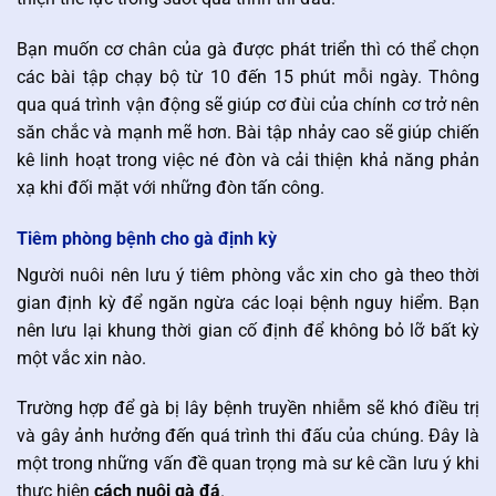
Bạn muốn cơ chân của gà được phát triển thì có thể chọn
các bài tập chạy bộ từ 10 đến 15 phút mỗi ngày. Thông
qua quá trình vận động sẽ giúp cơ đùi của chính cơ trở nên
săn chắc và mạnh mẽ hơn. Bài tập nhảy cao sẽ giúp chiến
kê linh hoạt trong việc né đòn và cải thiện khả năng phản
xạ khi đối mặt với những đòn tấn công.
Tiêm phòng bệnh cho gà định kỳ
Người nuôi nên lưu ý tiêm phòng vắc xin cho gà theo thời
gian định kỳ để ngăn ngừa các loại bệnh nguy hiểm. Bạn
nên lưu lại khung thời gian cố định để không bỏ lỡ bất kỳ
một vắc xin nào.
Trường hợp để gà bị lây bệnh truyền nhiễm sẽ khó điều trị
và gây ảnh hưởng đến quá trình thi đấu của chúng. Đây là
một trong những vấn đề quan trọng mà sư kê cần lưu ý khi
thực hiện
cách nuôi gà đá
.