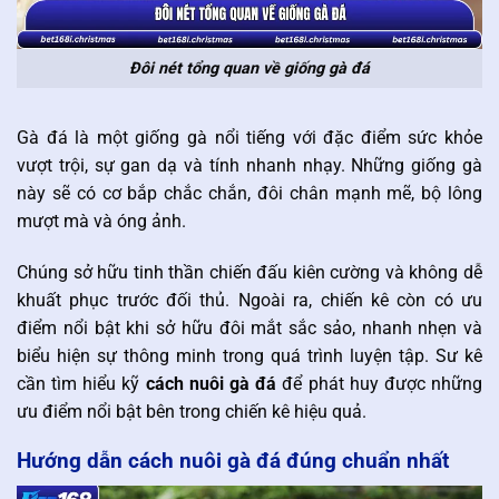
Đôi nét tổng quan về giống gà đá
Gà đá là một giống gà nổi tiếng với đặc điểm sức khỏe
vượt trội, sự gan dạ và tính nhanh nhạy. Những giống gà
này sẽ có cơ bắp chắc chắn, đôi chân mạnh mẽ, bộ lông
mượt mà và óng ảnh.
Chúng sở hữu tinh thần chiến đấu kiên cường và không dễ
khuất phục trước đối thủ. Ngoài ra, chiến kê còn có ưu
điểm nổi bật khi sở hữu đôi mắt sắc sảo, nhanh nhẹn và
biểu hiện sự thông minh trong quá trình luyện tập. Sư kê
cần tìm hiểu kỹ
cách nuôi gà đá
để phát huy được những
ưu điểm nổi bật bên trong chiến kê hiệu quả.
Hướng dẫn cách nuôi gà đá đúng chuẩn nhất