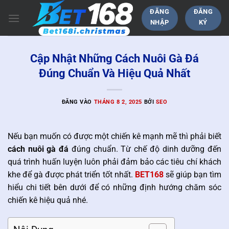
Bỏ
ĐĂNG
ĐĂNG
qua
NHẬP
KÝ
nội
dung
Cập Nhật Những Cách Nuôi Gà Đá
Đúng Chuẩn Và Hiệu Quả Nhất
ĐĂNG VÀO
THÁNG 8 2, 2025
BỞI
SEO
Nếu bạn muốn có được một chiến kê mạnh mẽ thì phải biết
cách nuôi gà đá
đúng chuẩn. Từ chế độ dinh dưỡng đến
quá trình huấn luyện luôn phải đảm bảo các tiêu chí khách
khe để gà được phát triển tốt nhất.
BET168
sẽ giúp bạn tìm
hiểu chi tiết bên dưới để có những định hướng chăm sóc
chiến kê hiệu quả nhé.