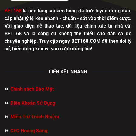
BET168
là nền tảng soi kèo bóng đá trực tuyến đứng đầu,
cập nhật tỷ lệ kèo nhanh - chuẩn - sát vào thời điểm cược.
Với giao diện dễ thao tác, dữ liệu chính xác từ
nhà cái
BET168
và là công cụ không thể thiếu cho dân cá độ
chuyên nghiệp. Truy cập ngay
BET168.COM
để theo dõi tỷ
số, biến động kèo và vào cược đúng lúc!
LIÊN KẾT NHANH
⏩
Chính sách Bảo Mật
⏩
Điều Khoản Sử Dụng
⏩
Miễn Trừ Trách Nhiệm
⏩
CEO Hoàng Sang